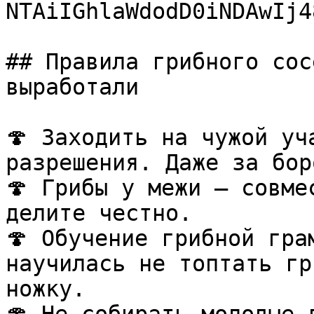
NTAiIGhlaWdodD0iNDAwIj4
## Правила грибного сос
выработали

🍄 Заходить на чужой уч
разрешения. Даже за бор
🍄 Грибы у межи — совме
делите честно.  

🍄 Обучение грибной гра
научилась не топтать гр
ножку.  
