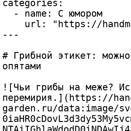
categories:

  - name: С юмором

    url: "https://handmade-garden.ru/yumor.md"

---

# Грибной этикет: можно
опятами

![Чьи грибы на меже? Ис
перемирия.](https://han
garden.ru/data:image/sv
0iaHR0cDovL3d3dy53My5vc
NTAiIGhlaWdodD0iNDAwIj4