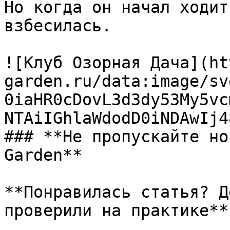
Но когда он начал ходит
взбесилась.

![Клуб Озорная Дача](ht
garden.ru/data:image/sv
0iaHR0cDovL3d3dy53My5vc
NTAiIGhlaWdodD0iNDAwIj4
### **Не пропускайте но
Garden**

**Понравилась статья? Д
проверили на практике**
