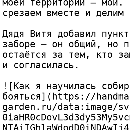
моей территории — мои. 
срезаем вместе и делим 
Дядя Витя добавил пункт
заборе — он общий, но п
остаётся за тем, кто за
и согласилась.

![Как я научилась собир
бояться](https://handma
garden.ru/data:image/sv
0iaHR0cDovL3d3dy53My5vc
NTAiIGhlaWdodD0iNDAwIj4