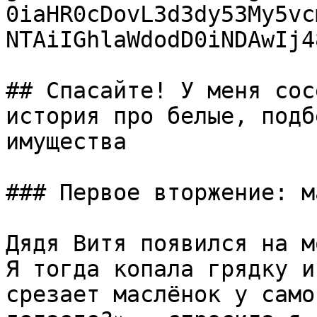
0iaHR0cDovL3d3dy53My5vc
NTAiIGhlaWdodD0iNDAwIj4
## Спасайте! У меня сос
история про белые, подб
имущества

### Первое вторжение: м
Дядя Витя появился на м
Я тогда копала грядку и
срезает маслёнок у само