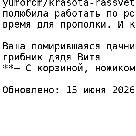
yumorom/krasota-rassvet
полюбила работать по ро
время для прополки. И к
Ваша помирившаяся дачни
грибник дядя Витя  

**— С корзиной, ножиком