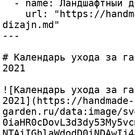
  - name: Ландшафтный дизайн

    url: "https://handmade-garden.ru/landshaftnyj-
dizajn.md"

---

# Календарь ухода за га
2021

![Календарь ухода за га
2021](https://handmade-
garden.ru/data:image/sv
0iaHR0cDovL3d3dy53My5vc
NTAiIGhlaWdodD0iNDAwIj4