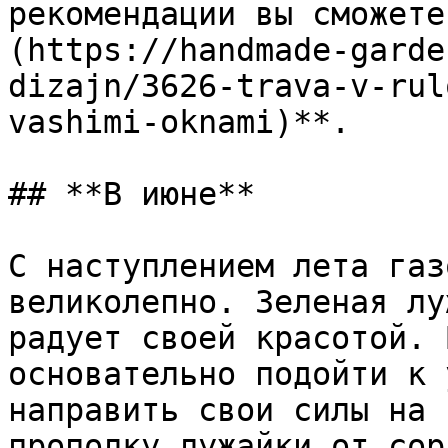
рекомендации вы сможете
(https://handmade-garde
dizajn/3626-trava-v-rul
vashimi-oknami)**.

## **В июне**

С наступлением лета газ
великолепно. Зеленая лу
радует своей красотой. 
основательно подойти к 
направить свои силы на 
прополку лужайки от сор