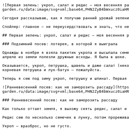
![Первая зелень: укроп, салат и редис — моя весенняя ра
garden.ru/data:image/svg+xml;base64,PHN2ZyB4bWxucz0iaHR
Сегодня рассказываю, как я получаю ранний урожай зелени
Спойлер: главное — не переусердствовать и знать, что не
## Первая зелень: укроп, салат и редис — моя весенняя р
### Подзимний посев: лотерея, в которой я выиграла

Однажды в ноябре я взяла пакетик укропа и высыпала семе
апреле из земли полезли дружные всходы. Я была в шоке.

Оказывается, укроп, петрушка, щавель и даже салат (неко
корневая петрушка и лук-батун — пожалуйста.

Теперь я сею под зиму укроп, петрушку и шпинат. Первая 
![Ранневесенний посев: как не заморозить рассаду](https
garden.ru/data:image/svg+xml;base64,PHN2ZyB4bWxucz0iaHR
### Ранневесенний посев: как не заморозить рассаду

Как только оттает земля, я выхожу сеять редис, салат и 
Редис сею по несколько семечек в лунку, потом прорежива
Укроп — вразброс, но не густо.
