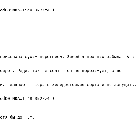
odD0iNDAwIj48L3N2Zz4=)

присыпала сухим перегноем. Зимой я про них забыла. А в 
ойдёт. Редис так не сеют — он не перезимует, а вот 
й. Главное — выбрать холодостойкие сорта и не загущать.

odD0iNDAwIj48L3N2Zz4=)

отя бы до +5°С.
