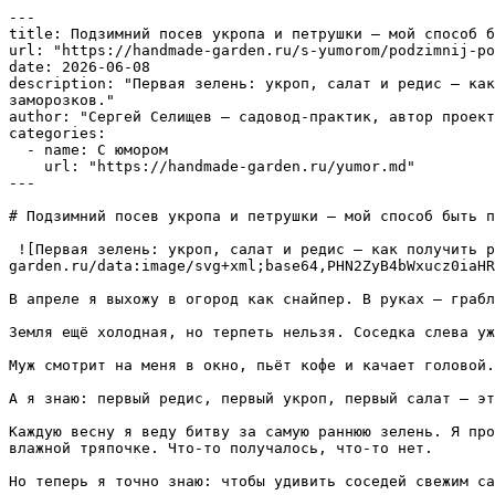
---

title: Подзимний посев укропа и петрушки — мой способ б
url: "https://handmade-garden.ru/s-yumorom/podzimnij-po
date: 2026-06-08

description: "Первая зелень: укроп, салат и редис — как
заморозков."

author: "Сергей Селищев — садовод-практик, автор проект
categories:

  - name: С юмором

    url: "https://handmade-garden.ru/yumor.md"

---

# Подзимний посев укропа и петрушки — мой способ быть п
 ![Первая зелень: укроп, салат и редис — как получить р
garden.ru/data:image/svg+xml;base64,PHN2ZyB4bWxucz0iaHR
В апреле я выхожу в огород как снайпер. В руках — грабл
Земля ещё холодная, но терпеть нельзя. Соседка слева уж
Муж смотрит на меня в окно, пьёт кофе и качает головой.
А я знаю: первый редис, первый укроп, первый салат — эт
Каждую весну я веду битву за самую раннюю зелень. Я про
влажной тряпочке. Что-то получалось, что-то нет.

Но теперь я точно знаю: чтобы удивить соседей свежим са