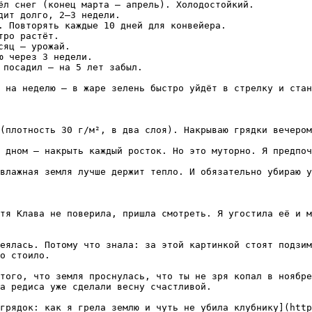
ёл снег (конец марта — апрель). Холодостойкий.  

дит долго, 2–3 недели.  

. Повторять каждые 10 дней для конвейера.  

ро растёт.  

яц — урожай.  

 через 3 недели.  

 посадил — на 5 лет забыл.

 на неделю — в жаре зелень быстро уйдёт в стрелку и стан
(плотность 30 г/м², в два слоя). Накрываю грядки вечером
 дном — накрыть каждый росток. Но это муторно. Я предпоч
влажная земля лучше держит тепло. И обязательно убираю у
тя Клава не поверила, пришла смотреть. Я угостила её и м
еялась. Потому что знала: за этой картинкой стоят подзим
о стоило.

того, что земля проснулась, что ты не зря копал в ноябре
а редиса уже сделали весну счастливой.

грядок: как я грела землю и чуть не убила клубнику](htt