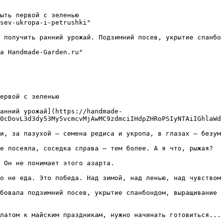
ыть первой с зеленью

sev-ukropa-i-petrushki"

 получить ранний урожай. Подзимний посев, укрытие спанбо
а Handmade-Garden.ru"

ервой с зеленью

анний урожай](https://handmade-
0cDovL3d3dy53My5vcmcvMjAwMC9zdmciIHdpZHRoPSIyNTAiIGhlaWd
и, за пазухой — семена редиса и укропа, в глазах — безум
е посеяла, соседка справа — тем более. А я что, рыжая?

 Он не понимает этого азарта.

о не еда. Это победа. Над зимой, над ленью, над чувством
бовала подзимний посев, укрытие спанбондом, выращивание 
латом к майским праздникам, нужно начинать готовиться...