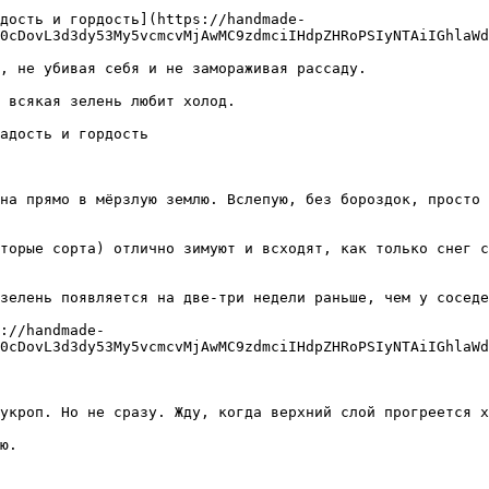
дость и гордость](https://handmade-
0cDovL3d3dy53My5vcmcvMjAwMC9zdmciIHdpZHRoPSIyNTAiIGhlaWd
, не убивая себя и не замораживая рассаду. 

 всякая зелень любит холод.

адость и гордость

на прямо в мёрзлую землю. Вслепую, без бороздок, просто 
торые сорта) отлично зимуют и всходят, как только снег с
зелень появляется на две-три недели раньше, чем у соседе
://handmade-
0cDovL3d3dy53My5vcmcvMjAwMC9zdmciIHdpZHRoPSIyNTAiIGhlaWd
укроп. Но не сразу. Жду, когда верхний слой прогреется х
ю.
