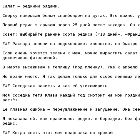
Салат — редкими рядами.

Сверху накрываю белым спанбондом на дугах. Это важно: у
Первый редис я срываю через 25 дней после всходов. Он х
Совет: выбирайте ранние сорта редиса («18 дней», «Франц
### Рассада зелени на подоконнике: хлопотно, но быстро

Если очень хочется зелени к маю, можно вырастить салат 
досвечиваю фитолампой.

В марте высаживаю в теплицу (под плёнку). Уже к апрелю 
Но возни много. Я так делаю только для особо ленивых ле
### Соседская зависть и как её утихомирить

Моя соседка тётя Клава каждый год смотрит на мои грядки
растёт.

Её главная ошибка — переувлажнение и загущение. Она сее
Я показала ей, как правильно: редко, в бороздки, без фа
редис.

### Когда сеять что: моя шпаргалка по срокам
