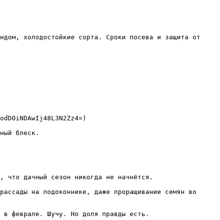
ндом, холодостойкие сорта. Сроки посева и защита от 
odD0iNDAwIj48L3N2Zz4=)

ный блеск.

, что дачный сезон никогда не начнётся.

рассады на подоконнике, даже проращивание семян во 
 в феврале. Шучу. Но доля правды есть.
