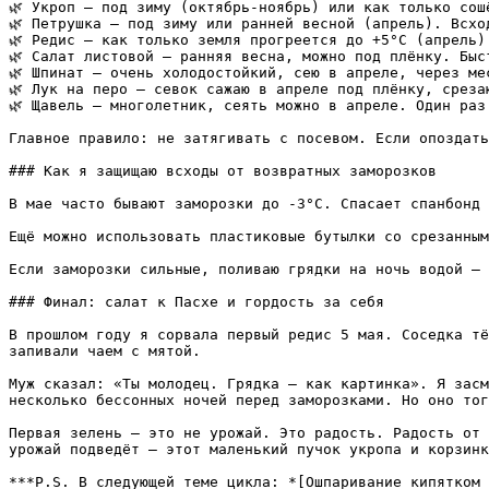
🌿 Укроп — под зиму (октябрь-ноябрь) или как только сош
🌿 Петрушка — под зиму или ранней весной (апрель). Всхо
🌿 Редис — как только земля прогреется до +5°С (апрель)
🌿 Салат листовой — ранняя весна, можно под плёнку. Быст
🌿 Шпинат — очень холодостойкий, сею в апреле, через мес
🌿 Лук на перо — севок сажаю в апреле под плёнку, срезаю
🌿 Щавель — многолетник, сеять можно в апреле. Один раз
Главное правило: не затягивать с посевом. Если опоздать
### Как я защищаю всходы от возвратных заморозков

В мае часто бывают заморозки до -3°С. Спасает спанбонд 
Ещё можно использовать пластиковые бутылки со срезанным
Если заморозки сильные, поливаю грядки на ночь водой — 
### Финал: салат к Пасхе и гордость за себя

В прошлом году я сорвала первый редис 5 мая. Соседка тё
запивали чаем с мятой.

Муж сказал: «Ты молодец. Грядка — как картинка». Я засм
несколько бессонных ночей перед заморозками. Но оно тог
Первая зелень — это не урожай. Это радость. Радость от 
урожай подведёт — этот маленький пучок укропа и корзинк
***P.S. В следующей теме цикла: *[Ошпаривание кипятком 