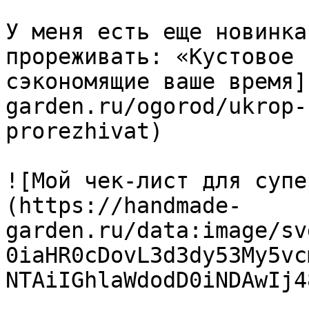
У меня есть еще новинка
прореживать: «Кустовое 
сэкономящие ваше время]
garden.ru/ogorod/ukrop-
prorezhivat)

![Мой чек-лист для супе
(https://handmade-
garden.ru/data:image/sv
0iaHR0cDovL3d3dy53My5vc
NTAiIGhlaWdodD0iNDAwIj4