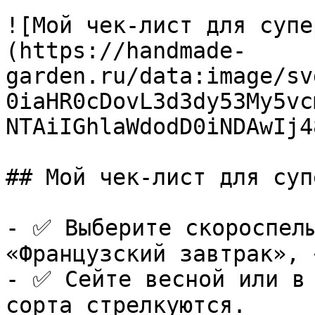
![Мой чек-лист для супе
(https://handmade-
garden.ru/data:image/sv
0iaHR0cDovL3d3dy53My5vc
NTAiIGhlaWdodD0iNDAwIj4
## Мой чек-лист для суп
- ✅ Выберите скороспелы
«Французский завтрак», 
- ✅ Сейте весной или в 
сорта стрелкуются.
