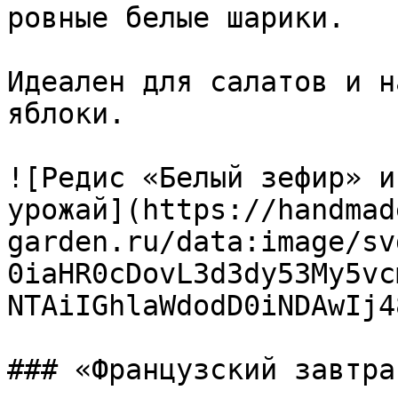
ровные белые шарики.

Идеален для салатов и н
яблоки.

![Редис «Белый зефир» и
урожай](https://handmad
garden.ru/data:image/sv
0iaHR0cDovL3d3dy53My5vc
NTAiIGhlaWdodD0iNDAwIj4
### «Французский завтра