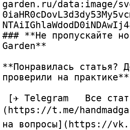
garden.ru/data:image/sv
0iaHR0cDovL3d3dy53My5vc
NTAiIGhlaWdodD0iNDAwIj4
### **Не пропускайте но
Garden**

**Понравилась статья? Д
проверили на практике**

 [✈ Telegram   Все статьи в одном месте]
(https://t.me/handmadga
на вопросы](https://vk.