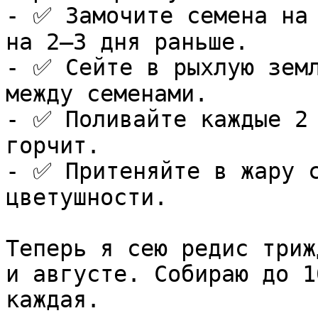
- ✅ Замочите семена на 
на 2–3 дня раньше.

- ✅ Сейте в рыхлую земл
между семенами.

- ✅ Поливайте каждые 2 
горчит.

- ✅ Притеняйте в жару с
цветушности.

Теперь я сею редис триж
и августе. Собираю до 1
каждая.
