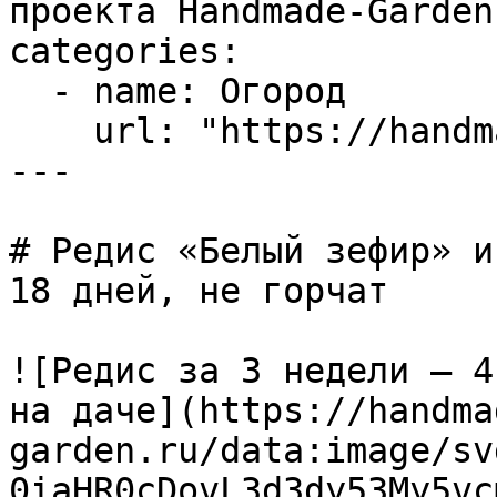
проекта Handmade-Garden.
categories:

  - name: Огород

    url: "https://handmade-garden.ru/ogorod.md"

---

# Редис «Белый зефир» и
18 дней, не горчат

![Редис за 3 недели — 4
на даче](https://handma
garden.ru/data:image/sv
0iaHR0cDovL3d3dy53My5vc