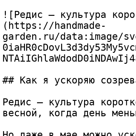
![Редис — культура коро
(https://handmade-
garden.ru/data:image/sv
0iaHR0cDovL3d3dy53My5vc
NTAiIGhlaWdodD0iNDAwIj4
## Как я ускоряю созрев
Редис — культура коротк
весной, когда день мень
Но даже в мае можно уск