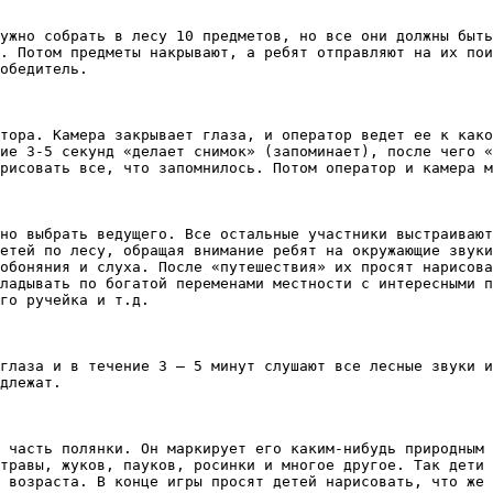
ужно собрать в лесу 10 предметов, но все они должны быть
. Потом предметы накрывают, а ребят отправляют на их пои
обедитель.

тора. Камера закрывает глаза, и оператор ведет ее к како
ие 3-5 секунд «делает снимок» (запоминает), после чего «
рисовать все, что запомнилось. Потом оператор и камера м
но выбрать ведущего. Все остальные участники выстраивают
етей по лесу, обращая внимание ребят на окружающие звуки
обоняния и слуха. После «путешествия» их просят нарисова
ладывать по богатой переменами местности с интересными п
го ручейка и т.д. 

глаза и в течение 3 – 5 минут слушают все лесные звуки и
длежат. 

 часть полянки. Он маркирует его каким-нибудь природным 
травы, жуков, пауков, росинки и многое другое. Так дети 
 возраста. В конце игры просят детей нарисовать, что же 