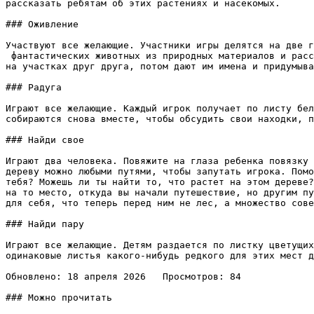
рассказать ребятам об этих растениях и насекомых. 

### Оживление

Участвуют все желающие. Участники игры делятся на две г
 фантастических животных из природных материалов и расс
на участках друг друга, потом дают им имена и придумыва
### Радуга

Играют все желающие. Каждый игрок получает по листу бел
собираются снова вместе, чтобы обсудить свои находки, п
### Найди свое

Играют два человека. Повяжите на глаза ребенка повязку 
дереву можно любыми путями, чтобы запутать игрока. Помо
тебя? Можешь ли ты найти то, что растет на этом дереве?
на то место, откуда вы начали путешествие, но другим пу
для себя, что теперь перед ним не лес, а множество сове
### Найди пару

Играют все желающие. Детям раздается по листку цветущих
одинаковые листья какого-нибудь редкого для этих мест д
Обновлено: 18 апреля 2026   Просмотров: 84

### Можно прочитать
