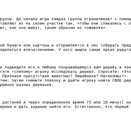
руппы. До начала игры каждая группа ограничивает с помощ
тавляют их на своем участке так, чтобы они сливались с о
ют, как они живут, таким образом их «оживляя».

ой бумаги или картона и отправляется в лес собирать пред
оделиться впечатлениями. У кого вышла самая яркая радуга
и подведите его к любому понравившемуся вам дереву в зон
гите «слепому» игроку исследовать дерево. Спросите: «Это
 Признаки присутствия животных? Лишайники? Насекомых?». 
тем. Затем снимите повязку и дайте игроку найти СВОЕ дер
ршенно разных деревьев.  

 растений и через определенное время (5 или 10 минут) ну
ерева и дать задание найти его. Естественно, кто первый 