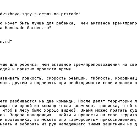
dvizhnye-igry-s-detmi-na-prirode"

о может быть лучше для ребенка,  чем активное времяпрепр
а Handmade-Garden.ru"

чше для ребенка, чем активное времяпрепровождения на све
одой и приятно провести время.

азвивать ловкость, скорость реакции, гибкость, координац
мощь другим и подчинять при необходимости свои желания о
ети разбиваются на две команды. После делят территорию л
ащая ни одной из команд (если возможно, тропинка, чтоб х
 чтоб в лесу было хорошо видно). Знамя можно прятать куд
ов. Задача нападающих – найти и принести на свою террито
и противника, вы можете его «заморозить» прикосновением,
ывать и забирать из рук нападающего знамя защитники не д