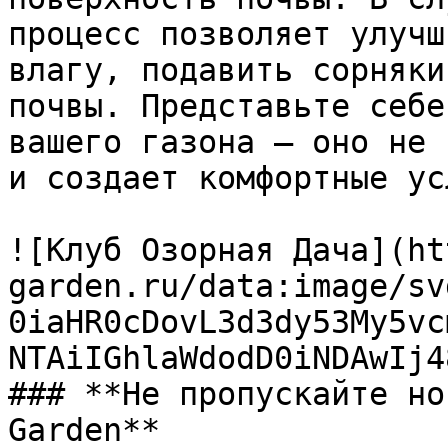
процесс позволяет улучш
влагу, подавить сорняки
почвы. Представьте себе
вашего газона — оно не 
и создает комфортные ус
![Клуб Озорная Дача](ht
garden.ru/data:image/sv
0iaHR0cDovL3d3dy53My5vc
NTAiIGhlaWdodD0iNDAwIj4
### **Не пропускайте но
Garden**
