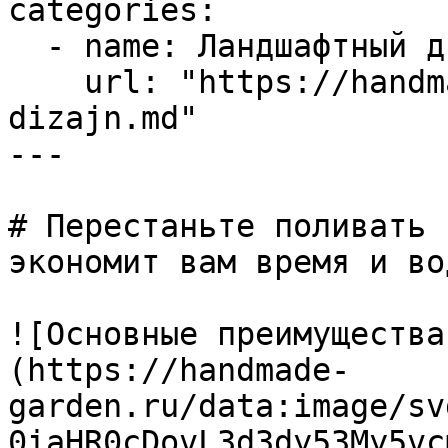
categories:

  - name: Ландшафтный дизайн

    url: "https://handmade-garden.ru/landshaftnyj-
dizajn.md"

---

# Перестаньте поливать 
экономит вам время и вод
![Основные преимущества
(https://handmade-
garden.ru/data:image/sv
0iaHR0cDovL3d3dy53My5vc