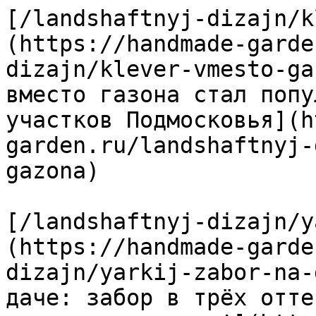
[/landshaftnyj-dizajn/k
(https://handmade-garde
dizajn/klever-vmesto-ga
вместо газона стал попу
участков Подмосковья](h
garden.ru/landshaftnyj-
gazona)

[/landshaftnyj-dizajn/y
(https://handmade-garde
dizajn/yarkij-zabor-na-
даче: забор в трёх отте