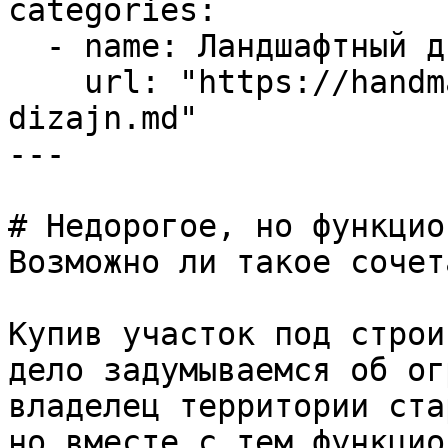
categories:

  - name: Ландшафтный дизайн

    url: "https://handmade-garden.ru/landshaftnyj-
dizajn.md"

---

# Недорогое, но функцио
Возможно ли такое сочет
Купив участок под строи
дело задумываемся об ог
владелец территории ста
но вместе с тем функцио