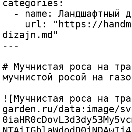
categories:

  - name: Ландшафтный дизайн

    url: "https://handmade-garden.ru/landshaftnyj-
dizajn.md"

---

# Мучнистая роса на тра
мучнистой росой на газон
![Мучнистая роса на тра
garden.ru/data:image/sv
0iaHR0cDovL3d3dy53My5vc
NTAiIGhlaWdodD0iNDAwIj4