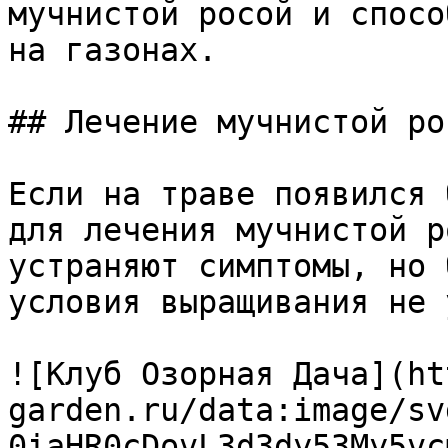
мучнистой росой и спосо
на газонах.

## Лечение мучнистой ро
Если на траве появился 
для лечения мучнистой р
устраняют симптомы, но 
условия выращивания не 
![Клуб Озорная Дача](ht
garden.ru/data:image/sv
0iaHR0cDovL3d3dy53My5vc