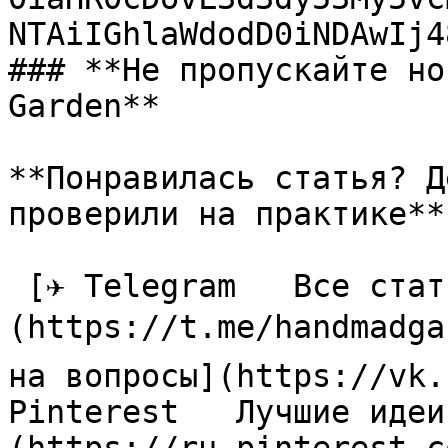
NTAiIGhlaWdodD0iNDAwIj4
### **Не пропускайте но
Garden**

**Понравилась статья? Д
проверили на практике**

 [✈ Telegram   Все статьи в одном месте]
(https://t.me/handmadga
на вопросы](https://vk.
Pinterest   Лучшие идеи