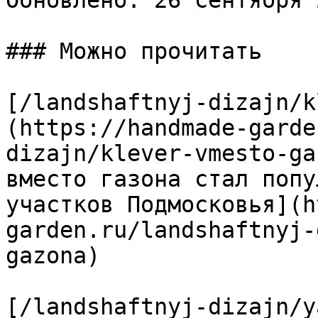
Обновлено: 26 сентября 
### Можно прочитать

[/landshaftnyj-dizajn/k
(https://handmade-garde
dizajn/klever-vmesto-ga
вместо газона стал попу
участков Подмосковья](h
garden.ru/landshaftnyj-
gazona)

[/landshaftnyj-dizajn/y