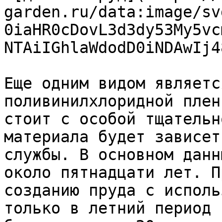
garden.ru/data:image/sv
0iaHR0cDovL3d3dy53My5vc
NTAiIGhlaWdodD0iNDAwIj4
Еще одним видом являетс
поливинилхлоридной плен
стоит с особой тщательн
материала будет зависет
службы. В основном данн
около пятнадцати лет. П
созданию пруда с исполь
только в летний период 