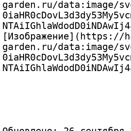
garden.ru/data:image/sv
0iaHR0cDovL3d3dy53My5vc
NTAiIGhlaWdodD0iNDAwIj4
[Изображение](https://h
garden.ru/data:image/sv
0iaHR0cDovL3d3dy53My5vc
NTAiIGhlaWdodD0iNDAwIj4