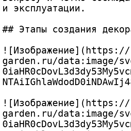
и эксплуатации.

## Этапы создания декор
![Изображение](https://
garden.ru/data:image/sv
0iaHR0cDovL3d3dy53My5vc
NTAiIGhlaWdodD0iNDAwIj4
![Изображение](https://
garden.ru/data:image/sv
0iaHR0cDovL3d3dy53My5vc