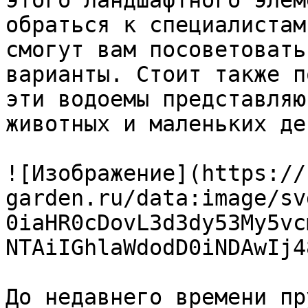
этого ландшафтного элем
обраться к специалистам
смогут вам посоветовать
варианты. Стоит также п
эти водоемы представляю
животных и маленьких дет
![Изображение](https://
garden.ru/data:image/sv
0iaHR0cDovL3d3dy53My5vc
NTAiIGhlaWdodD0iNDAwIj4
До недавнего времени пр