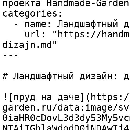
проекта Handmade-Garden.
categories:

  - name: Ландшафтный дизайн

    url: "https://handmade-garden.ru/landshaftnyj-
dizajn.md"

---

# Ландшафтный дизайн: д
![пруд на даче](https:/
garden.ru/data:image/sv
0iaHR0cDovL3d3dy53My5vc
NTAiIGhlaWdodD0iNDAwIj4