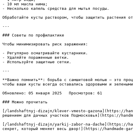
- 10 мл масла нима;

- Несколько капель средства для мытья посуды.

Обработайте кусты раствором, чтобы защитить растения от
---

### Советы по профилактике

Чтобы минимизировать риск заражения:

- Регулярно осматривайте кустарники.

- Удаляйте пораженные ветки.

- Используйте защитные сетки.

---

**Важно помнить**: борьба с самшитовой молью – это проц
чтобы ваши кусты всегда оставались здоровыми и зелеными
Обновлено: 05 января 2025   Просмотров: 61

### Можно прочитать

[/landshaftnyj-dizajn/klever-vmesto-gazona](https://han
решением для дачных участков Подмосковья](https://handm
[/landshaftnyj-dizajn/yarkij-zabor-na-dache](https://ha
секрет, который меняет весь двор!](https://handmade-gar