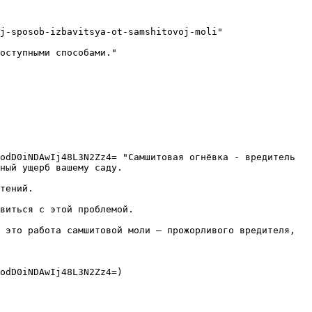
j-sposob-izbavitsya-ot-samshitovoj-moli"

оступными способами."

odD0iNDAwIj48L3N2Zz4= "Самшитовая огнёвка - вредитель 
ный ущерб вашему саду.

тений.

виться с этой проблемой.

 это работа самшитовой моли — прожорливого вредителя, 
odD0iNDAwIj48L3N2Zz4=) 
