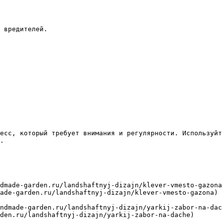
 вредителей.

есс, который требует внимания и регулярности. Используйт
.

dmade-garden.ru/landshaftnyj-dizajn/klever-vmesto-gazona
ade-garden.ru/landshaftnyj-dizajn/klever-vmesto-gazona)

ndmade-garden.ru/landshaftnyj-dizajn/yarkij-zabor-na-dac
den.ru/landshaftnyj-dizajn/yarkij-zabor-na-dache)
