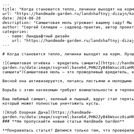
---

title: "Когда становится тепло, личинки выходят на корм
url: "https://handmade-garden.ru/landshaftnyj-dizajn/ko
date: 2024-08-28

description: "Самшитовая моль угрожает вашему саду? Мы 
author: "Сергей Селищев — садовод-практик, автор проект
categories:

  - name: Ландшафтный дизайн

    url: "https://handmade-garden.ru/landshaftnyj-dizajn.md"

---

# Когда становится тепло, личинки выходят на корм. Лучш
![Самшитовая огнёвка - вредитель самшита](https://handm
garden.ru/data:image/svg+xml;base64,PHN2ZyB4bWxucz0iaHR
самшита")Самшитовая моль – это прожорливый вредитель, к
Весной она активизируется, питаясь листьями и молодыми 
Борьба с этим насекомым требует внимательности и терпен
Ваш любимый самшит, зеленый и пышный, вдруг стал терять
который может полностью уничтожить кусты.

![Клуб Озорная Дача](https://handmade-
garden.ru/data:image/svg+xml;base64,PHN2ZyB4bWxucz0iaHR
### **Не пропускайте новые статьи Handmade Garden**

**Понравилась статья? Делимся только тем, что проверили