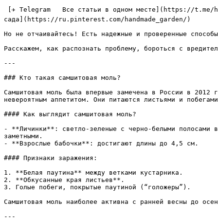
 [✈ Telegram   Все статьи в одном месте](https://t.me/handmadgarden) [🟦 ВКонтакте   Ответы на вопросы](https://vk.com/ozornaya_dacha) [📌 Pinterest   Лучшие идеи для 
сада](https://ru.pinterest.com/handmade_garden/)

Но не отчаивайтесь! Есть надежные и проверенные способы
Расскажем, как распознать проблему, бороться с вредител
---

### Кто такая самшитовая моль?

Самшитовая моль была впервые замечена в России в 2012 г
невероятным аппетитом. Они питаются листьями и побегами
#### Как выглядит самшитовая моль?

- **Личинки**: светло-зеленые с черно-белыми полосами в
заметными.

- **Взрослые бабочки**: достигают длины до 4,5 см.

#### Признаки заражения:

1. **Белая паутина** между ветками кустарника.

2. **Обкусанные края листьев**.

3. Голые побеги, покрытые паутиной (“голожеры”).

Самшитовая моль наиболее активна с ранней весны до осен
---
