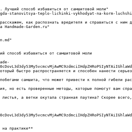
. Лучший способ избавиться от самшитовой моли"

gda-stanovitsya-teplo-lichinki-vykhodyat-na-korm-luchshi
расскажем, как распознать вредителя и справиться с ним д
а Handmade-Garden.ru"

ий способ избавиться от самшитовой моли

ade-
0cDovL3d3dy53My5vcmcvMjAwMC9zdmciIHdpZHRoPSIyNTAiIGhlaWd
оторый быстро распространяется и способен нанести серьез
побегами самшита, что может привести к полной гибели рас
ия, но есть проверенные методы, которые помогут вам спра
 листья, а ветки окутала странная паутина? Скорее всего,
0cDovL3d3dy53My5vcmcvMjAwMC9zdmciIHdpZHRoPSIyNTAiIGhlaWd
 на практике**
