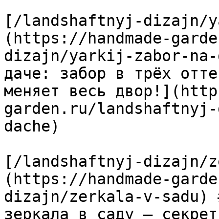
[/landshaftnyj-dizajn/y
(https://handmade-garde
dizajn/yarkij-zabor-na-
даче: забор в трёх отте
меняет весь двор!](http
garden.ru/landshaftnyj-
dache)

[/landshaftnyj-dizajn/z
(https://handmade-garde
dizajn/zerkala-v-sadu) 
зеркала в саду — секрет