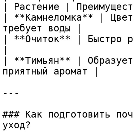
| Растение | Преимуществ
| **Камнеломка** | Цвет
требует воды |

| **Очиток** | Быстро р
|

| **Тимьян** | Образует
приятный аромат |

---

### Как подготовить поч
уход?
