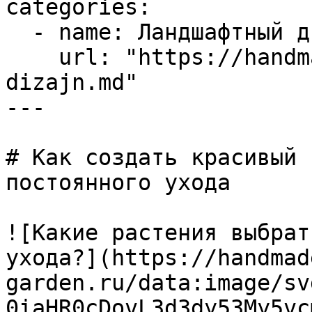
categories:

  - name: Ландшафтный дизайн

    url: "https://handmade-garden.ru/landshaftnyj-
dizajn.md"

---

# Как создать красивый 
постоянного ухода

![Какие растения выбрат
ухода?](https://handmad
garden.ru/data:image/sv
0iaHR0cDovL3d3dy53My5vc