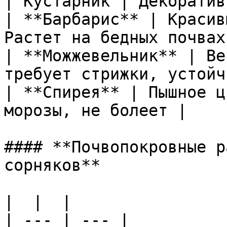
| Кустарник | Декоратив
| **Барбарис** | Красив
Растет на бедных почвах
| **Можжевельник** | Ве
требует стрижки, устойч
| **Спирея** | Пышное ц
морозы, не болеет |

#### **Почвопокровные р
сорняков**

|  |  |

| --- | --- |
