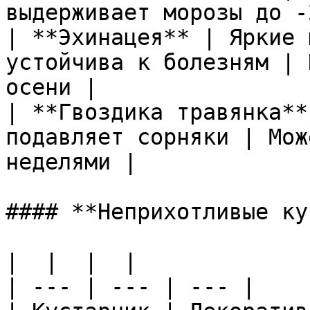
выдерживает морозы до -
| **Эхинацея** | Яркие 
устойчива к болезням | 
осени |

| **Гвоздика травянка**
подавляет сорняки | Мож
неделями |

#### **Неприхотливые ку
|  |  |  |

| --- | --- | --- |
