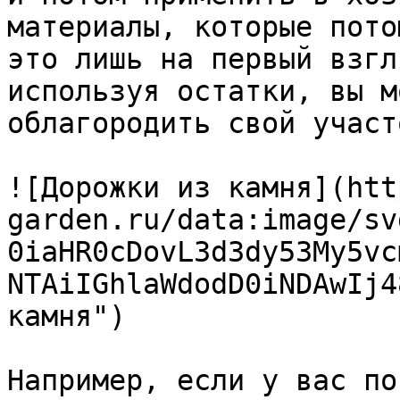
материалы, которые пото
это лишь на первый взгл
используя остатки, вы м
облагородить свой участ
![Дорожки из камня](htt
garden.ru/data:image/sv
0iaHR0cDovL3d3dy53My5vc
NTAiIGhlaWdodD0iNDAwIj4
камня")

Например, если у вас по