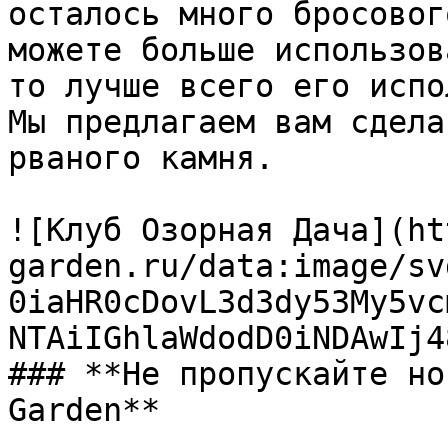
осталось много бросовог
можете больше использов
то лучше всего его испо
Мы предлагаем вам сдела
рваного камня.

![Клуб Озорная Дача](ht
garden.ru/data:image/sv
0iaHR0cDovL3d3dy53My5vc
NTAiIGhlaWdodD0iNDAwIj4
### **Не пропускайте но
Garden**
