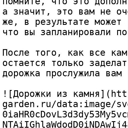
помните, что это дополн
а значит, это вам не оч
же, в результате может 
что вы запланировали по
После того, как все кам
остается только заделат
дорожка прослужила вам 
![Дорожки из камня](htt
garden.ru/data:image/sv
0iaHR0cDovL3d3dy53My5vc
NTAiIGhlaWdodD0iNDAwIj4