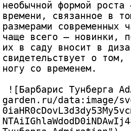
необычной формой роста 
времени, связанное в то
размерами современных ч
чаще всего — новинки, п
их в саду вносит в диза
свидетельствует о том, 
ногу со временем.  

 ![Барбарис Тунберга Ad…](https://handmade-
garden.ru/data:image/sv
0iaHR0cDovL3d3dy53My5vc
NTAiIGhlaWdodD0iNDAwIj4