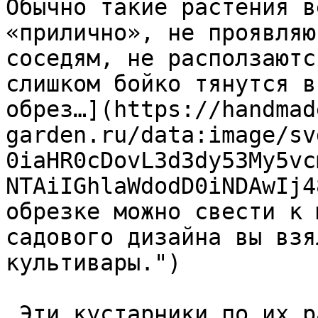
Обычно такие растения в
«прилично», не проявляю
соседям, не расползаютс
слишком бойко тянутся в
обрез…](https://handmad
garden.ru/data:image/sv
0iaHR0cDovL3d3dy53My5vc
NTAiIGhlaWdodD0iNDAwIj4
обрезке можно свести к 
садового дизайна вы взя
культивары.")  

 Эти кустарники по их размеру и по участию в 