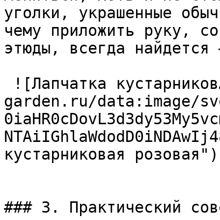
уголки, украшенные обыч
чему приложить руку, со
этюды, всегда найдется 
 ![Лапчатка кустарников…](https://handmade-
garden.ru/data:image/sv
0iaHR0cDovL3d3dy53My5vc
NTAiIGhlaWdodD0iNDAwIj4
кустарниковая розовая") 
### 3. Практический сов