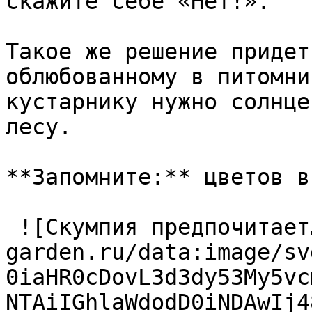
скажите себе «Нет!». 

Такое же решение придет
облюбованному в питомни
кустарнику нужно солнце
лесу. 

**Запомните:** цветов в
 ![Скумпия предпочитает…](https://handmade-
garden.ru/data:image/sv
0iaHR0cDovL3d3dy53My5vc
NTAiIGhlaWdodD0iNDAwIj4