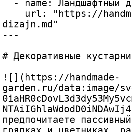
  - name: Ландшафтный дизайн

    url: "https://handmade-garden.ru/landshaftnyj-
dizajn.md"

---

# Декоративные кустарни
![](https://handmade-
garden.ru/data:image/sv
0iaHR0cDovL3d3dy53My5vc
NTAiIGhlaWdodD0iNDAwIj4
предпочитаете пассивный
грядках и цветниках, ра