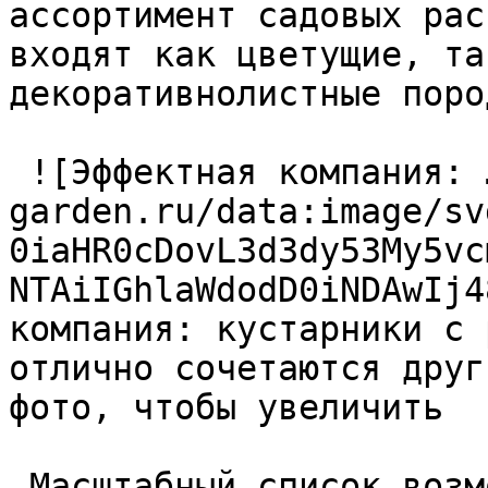
ассортимент садовых рас
входят как цветущие, так
декоративнолистные поро
 ![Эффектная компания: …](https://handmade-
garden.ru/data:image/sv
0iaHR0cDovL3d3dy53My5vc
NTAiIGhlaWdodD0iNDAwIj4
компания: кустарники с 
отлично сочетаются друг
фото, чтобы увеличить  

 Масштабный список возможных кандидатов на 