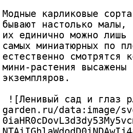
Модные карликовые сорта
бывают настолько малы, 
их единично можно лишь 
самых миниатюрных по пл
естественно смотрятся к
мини-растения высажены 
экземпляров.  

 ![Ленивый сад и глаз р…](https://handmade-
garden.ru/data:image/sv
0iaHR0cDovL3d3dy53My5vc
NTAiIGhlaWdodD0iNDAwIj4