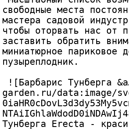
свободные места постоян
мастера садовой индустр
чтобы оторвать нас от п
заставить обратить вним
миниатюрное париковое д
пузыреплодник.  

 ![Барбарис Тунберга &a…](https://handmade-
garden.ru/data:image/sv
0iaHR0cDovL3d3dy53My5vc
NTAiIGhlaWdodD0iNDAwIj4
Тунберга Erecta - краси