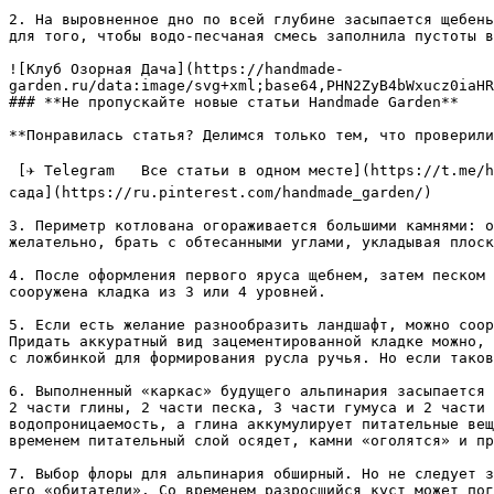
2. На выровненное дно по всей глубине засыпается щебень
для того, чтобы водо-песчаная смесь заполнила пустоты в
![Клуб Озорная Дача](https://handmade-
garden.ru/data:image/svg+xml;base64,PHN2ZyB4bWxucz0iaHR
### **Не пропускайте новые статьи Handmade Garden**

**Понравилась статья? Делимся только тем, что проверили
 [✈ Telegram   Все статьи в одном месте](https://t.me/handmadgarden) [🟦 ВКонтакте   Ответы на вопросы](https://vk.com/ozornaya_dacha) [📌 Pinterest   Лучшие идеи для 
сада](https://ru.pinterest.com/handmade_garden/)

3. Периметр котлована огораживается большими камнями: о
желательно, брать с обтесанными углами, укладывая плоск
4. После оформления первого яруса щебнем, затем песком 
сооружена кладка из 3 или 4 уровней.

5. Если есть желание разнообразить ландшафт, можно соор
Придать аккуратный вид зацементированной кладке можно, 
с ложбинкой для формирования русла ручья. Но если таков
6. Выполненный «каркас» будущего альпинария засыпается 
2 части глины, 2 части песка, 3 части гумуса и 2 части 
водопроницаемость, а глина аккумулирует питательные вещ
временем питательный слой осядет, камни «оголятся» и пр
7. Выбор флоры для альпинария обширный. Но не следует з
его «обитатели». Со временем разросшийся куст может пог