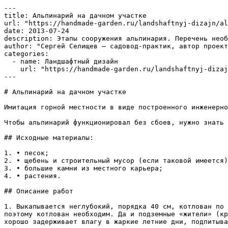
---

title: Альпинарий на дачном участке

url: "https://handmade-garden.ru/landshaftnyj-dizajn/al
date: 2013-07-24

description: Этапы сооружения альпинария. Перечень необ
author: "Сергей Селищев — садовод-практик, автор проект
categories:

  - name: Ландшафтный дизайн

    url: "https://handmade-garden.ru/landshaftnyj-dizajn.md"

---

# Альпинарий на дачном участке

Имитация горной местности в виде построенного инженерно
Чтобы альпинарий функционировал без сбоев, нужно знать 
## Исходные материалы:

1. • песок;

2. • щебень и строительный мусор (если таковой имеется)
3. • большие камни из местного карьера;

4. • растения.

## Описание работ

1. Выкапывается неглубокий, порядка 40 см, котлован по 
поэтому котлован необходим. Да и подземные «жители» (кр
хорошо задерживает влагу в жаркие летние дни, подпитыва