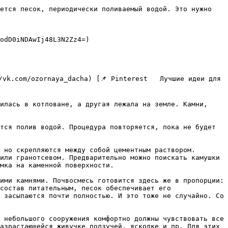
ется песок, периодически поливаемый водой. Это нужно 
odD0iNDAwIj48L3N2Zz4=) 

илась в котловане, а другая лежала на земле. Камни, 
тся полив водой. Процедура повторяется, пока не будет 
 но скрепляются между собой цементным раствором. 
или гранотсевом. Предварительно можно поискать камушки 
мка на каменной поверхности.

ими камнями. Почвосмесь готовится здесь же в пропорции: 
состав питательным, песок обеспечивает его 
 засыпаются почти полностью. И это тоже не случайно. Со 
 небольшого сооружения комфортно должны чувствовать все 
азрастающейся живучке ползучей, ясколке и пр. Для этих 