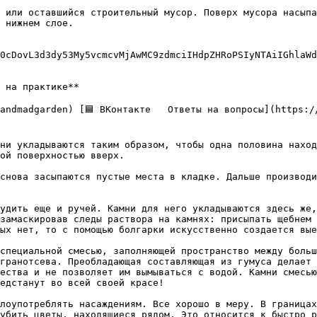
 или оставшийся строительный мусор. Поверх мусора насыпа
 нижнем слое.

0cDovL3d3dy53My5vcmcvMjAwMC9zdmciIHdpZHRoPSIyNTAiIGhlaWd
 на практике**

ни укладываются таким образом, чтобы одна половина наход
ой поверхностью вверх.

снова засыпаются пустые места в кладке. Дальше производи
удить еще и ручей. Камни для него укладываются здесь же,
замаскировав следы раствора на камнях: присыпать щебнем 
ых нет, то с помощью болгарки искусственно создается вые
специальной смесью, заполняющей пространство между больш
гранотсева. Преобладающая составляющая из гумуса делает 
ества и не позволяет им вымываться с водой. Камни смесью
едстанут во всей своей красе!

лоупотреблять насаждениям. Все хорошо в меру. В границах
убить цветы, находящиеся рядом. Это относится к быстро р