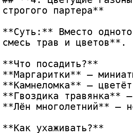
строгого партера**

**Суть:** Вместо одното
смесь трав и цветов**.

**Что посадить?**  

**Маргаритки** — миниат
**Камнеломка** — цветёт
**Гвоздика травянка** —
**Лён многолетний** — н
**Как ухаживать?**
