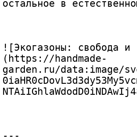
остальное в естественно
![Экогазоны: свобода и 
(https://handmade-
garden.ru/data:image/sv
0iaHR0cDovL3d3dy53My5vc
NTAiIGhlaWdodD0iNDAwIj4
---
