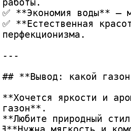
работы.  

✅ **Экономия воды** — м
✅ **Естественная красот
перфекционизма.

---

## **Вывод: какой газон
**Хочется яркости и аро
газон**.  

**Любите природный стил
ߔ**Нужна мягкость и комфорт?** → **Газон-подушка**.  
