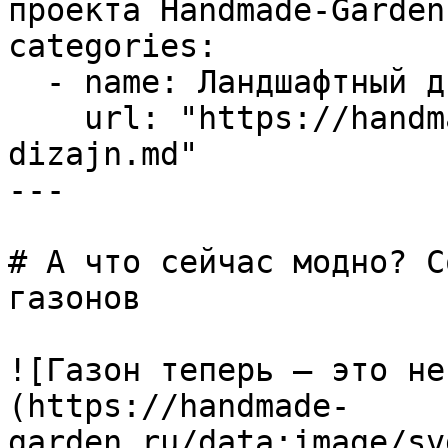
проекта Handmade-Garden.
categories:

  - name: Ландшафтный дизайн

    url: "https://handmade-garden.ru/landshaftnyj-
dizajn.md"

---

# А что сейчас модно? С
газонов

![Газон теперь — это не
(https://handmade-
garden.ru/data:image/sv