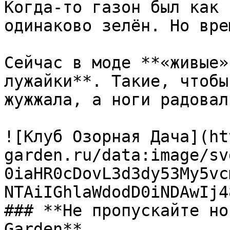
Когда-то газон был как 
одинаково зелён. Но вре
Сейчас в моде **«живые»
лужайки**. Такие, чтобы
жужжала, а ноги радовал
![Клуб Озорная Дача](ht
garden.ru/data:image/sv
0iaHR0cDovL3d3dy53My5vc
NTAiIGhlaWdodD0iNDAwIj4
### **Не пропускайте но
Garden**
