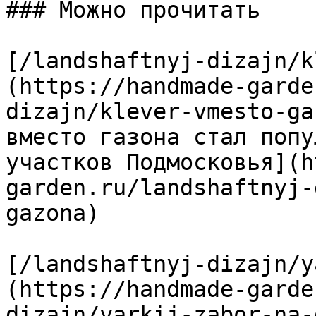
### Можно прочитать

[/landshaftnyj-dizajn/k
(https://handmade-garde
dizajn/klever-vmesto-ga
вместо газона стал попу
участков Подмосковья](h
garden.ru/landshaftnyj-
gazona)

[/landshaftnyj-dizajn/y
(https://handmade-garde
dizajn/yarkij-zabor-na-