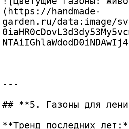
![Цветущие газоны: живо
(https://handmade-
garden.ru/data:image/sv
0iaHR0cDovL3d3dy53My5vc
NTAiIGhlaWdodD0iNDAwIj4
---

## **5. Газоны для лени
**Тренд последних лет:*