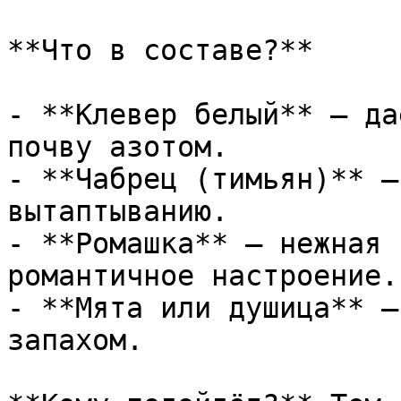
**Что в составе?**

- **Клевер белый** — да
почву азотом.

- **Чабрец (тимьян)** —
вытаптыванию.

- **Ромашка** — нежная 
романтичное настроение.

- **Мята или душица** —
запахом.
