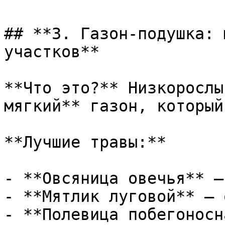
## **3. Газон-подушка: 
участков**

**Что это?** Низкорослы
мягкий** газон, который
**Лучшие травы:**

- **Овсяница овечья** —
- **Мятлик луговой** — 
- **Полевица побегоносн