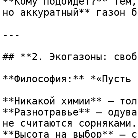
**Кому подойдёт?** Тем,
но аккуратный** газон б
---

## **2. Экогазоны: своб
**Философия:** *«Пусть 
**Никакой химии** — толь
**Разнотравье** — одува
не считаются сорняками. 
**Высота на выбор** — с