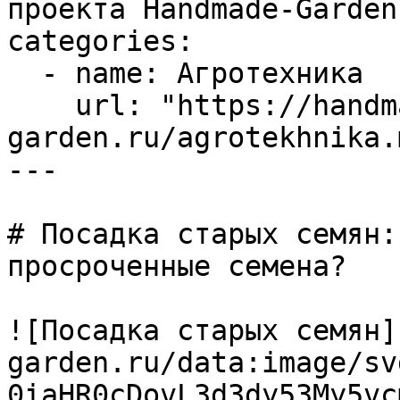
проекта Handmade-Garden.
categories:

  - name: Агротехника

    url: "https://handmade-
garden.ru/agrotekhnika.m
---

# Посадка старых семян:
просроченные семена?

![Посадка старых семян]
garden.ru/data:image/sv
0iaHR0cDovL3d3dy53My5vc