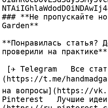
NTAiIGhlaWdodD0iNDAwIj4
### **Не пропускайте но
Garden**

**Понравилась статья? Д
проверили на практике**

 [✈ Telegram   Все статьи в одном месте]
(https://t.me/handmadga
на вопросы](https://vk.
Pinterest   Лучшие идеи