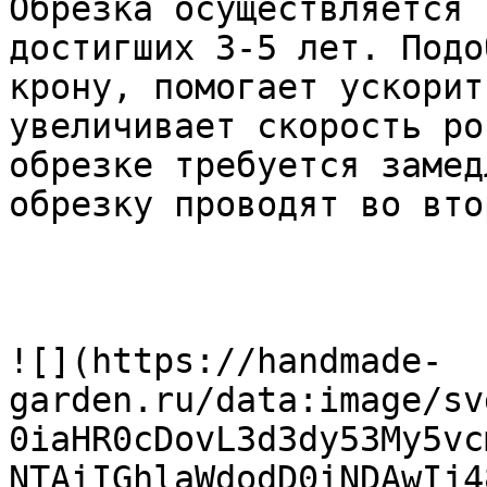
Обрезка осуществляется 
достигших 3-5 лет. Подо
крону, помогает ускорит
увеличивает скорость ро
обрезке требуется замед
обрезку проводят во вто
![](https://handmade-
garden.ru/data:image/sv
0iaHR0cDovL3d3dy53My5vc
NTAiIGhlaWdodD0iNDAwIj4