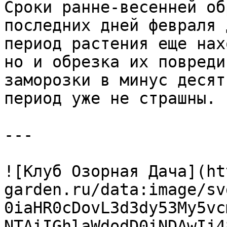
Сроки ранне-весенней об
последних дней февраля 
период растения еще нах
но и обрезка их повреди
заморозки в минус десят
период уже не страшны.

---

![Клуб Озорная Дача](ht
garden.ru/data:image/sv
0iaHR0cDovL3d3dy53My5vc
NTAiIGhlaWdodD0iNDAwIj4