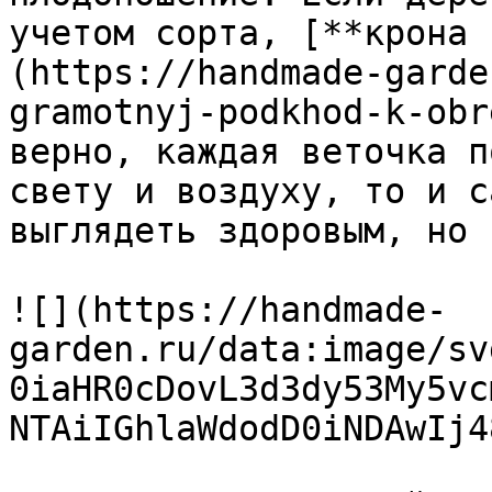
учетом сорта, [**крона 
(https://handmade-garde
gramotnyj-podkhod-k-obr
верно, каждая веточка п
свету и воздуху, то и с
выглядеть здоровым, но 
![](https://handmade-
garden.ru/data:image/sv
0iaHR0cDovL3d3dy53My5vc
NTAiIGhlaWdodD0iNDAwIj4