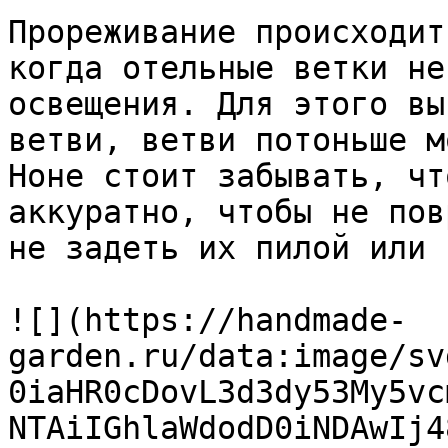
Прореживание происходит
когда отельные ветки не
освещения. Для этого вы
ветви, ветви потоньше м
Ноне стоит забывать, чт
аккуратно, чтобы не пов
не задеть их пилой или 
![](https://handmade-
garden.ru/data:image/sv
0iaHR0cDovL3d3dy53My5vc
NTAiIGhlaWdodD0iNDAwIj4