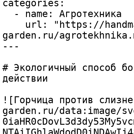
categories:

  - name: Агротехника

    url: "https://handmade-
garden.ru/agrotekhnika.m
---

# Экологичный способ бо
действии

![Горчица против слизне
garden.ru/data:image/sv
0iaHR0cDovL3d3dy53My5vc
NTAiIGhlaWdodD0iNDAwIj4