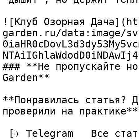
![Клуб Озорная Дача](ht
garden.ru/data:image/sv
0iaHR0cDovL3d3dy53My5vc
NTAiIGhlaWdodD0iNDAwIj4
### **Не пропускайте но
Garden**

**Понравилась статья? Д
проверили на практике**

 [✈ Telegram   Все статьи в одном месте]