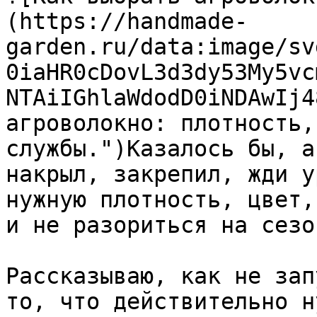
(https://handmade-
garden.ru/data:image/sv
0iaHR0cDovL3d3dy53My5vc
NTAiIGhlaWdodD0iNDAwIj4
агроволокно: плотность,
службы.")Казалось бы, а
накрыл, закрепил, жди у
нужную плотность, цвет,
и не разориться на сезо
Рассказываю, как не зап
то, что действительно н