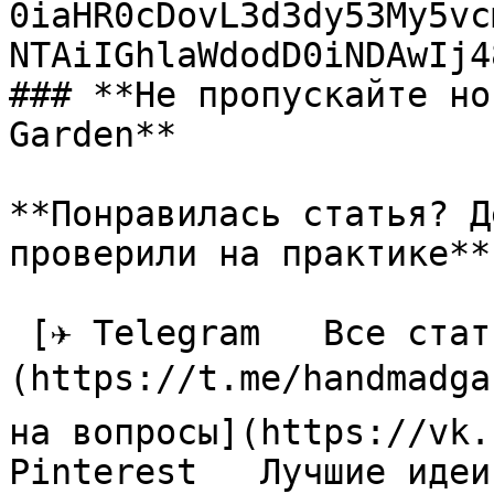
0iaHR0cDovL3d3dy53My5vc
NTAiIGhlaWdodD0iNDAwIj4
### **Не пропускайте но
Garden**

**Понравилась статья? Д
проверили на практике**

 [✈ Telegram   Все статьи в одном месте]
(https://t.me/handmadga
на вопросы](https://vk.
Pinterest   Лучшие идеи