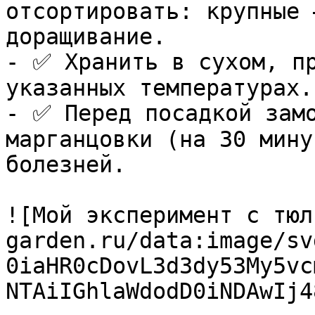
отсортировать: крупные 
доращивание.

- ✅ Хранить в сухом, пр
указанных температурах.

- ✅ Перед посадкой замо
марганцовки (на 30 мину
болезней.

![Мой эксперимент с тюл
garden.ru/data:image/sv
0iaHR0cDovL3d3dy53My5vc
NTAiIGhlaWdodD0iNDAwIj4