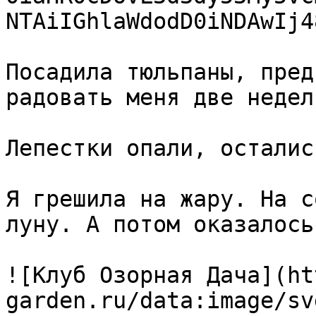
NTAiIGhlaWdodD0iNDAwIj4
Посадила тюльпаны, пред
радовать меня две недел
Лепестки опали, осталис
Я грешила на жару. На с
луну. А потом оказалось
![Клуб Озорная Дача](ht
garden.ru/data:image/sv