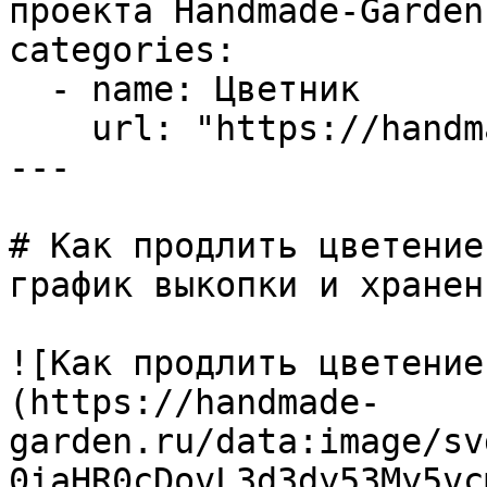
проекта Handmade-Garden.
categories:

  - name: Цветник

    url: "https://handmade-garden.ru/tsvetnik.md"

---

# Как продлить цветение
график выкопки и хранени
![Как продлить цветение
(https://handmade-
garden.ru/data:image/sv
0iaHR0cDovL3d3dy53My5vc