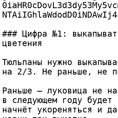
0iaHR0cDovL3d3dy53My5vc
NTAiIGhlaWdodD0iNDAwIj4
### Цифра №1: выкапыват
цветения

Тюльпаны нужно выкапыва
на 2/3. Не раньше, не п
Раньше — луковица не на
в следующем году будет 
начнёт укореняться и да