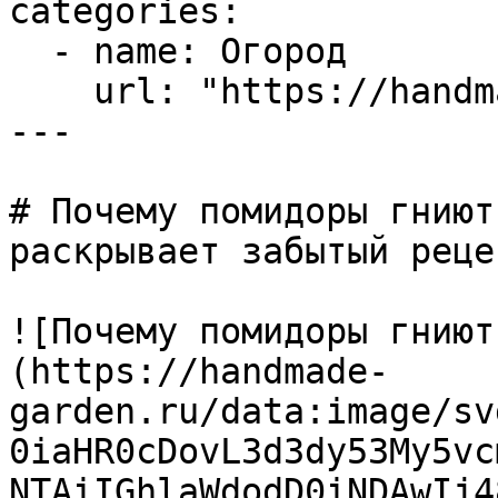
categories:

  - name: Огород

    url: "https://handmade-garden.ru/ogorod.md"

---

# Почему помидоры гниют
раскрывает забытый реце
![Почему помидоры гниют
(https://handmade-
garden.ru/data:image/sv
0iaHR0cDovL3d3dy53My5vc
NTAiIGhlaWdodD0iNDAwIj4