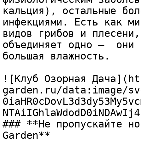
кальция), остальные бол
инфекциями. Есть как ми
видов грибов и плесени,
объединяет одно –  они 
большая влажность.

![Клуб Озорная Дача](ht
garden.ru/data:image/sv
0iaHR0cDovL3d3dy53My5vc
NTAiIGhlaWdodD0iNDAwIj4
### **Не пропускайте но
Garden**
