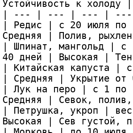
Устойчивость к холоду |
| --- | --- | --- | ---
| Редис | с 20 июля по 
Средняя | Полив, рыхлен
| Шпинат, мангольд | с 
40 дней | Высокая | Тен
| Китайская капуста | с
| Средняя | Укрытие от 
| Лук на перо | с 1 по 
Средняя | Севок, полив,
| Петрушка, укроп | вес
Высокая | Сев густой, п
| Морковь | до 10 июля 