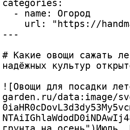
categories:

  - name: Огород

    url: "https://handmade-garden.ru/ogorod.md"

---

# Какие овощи сажать ле
надёжных культур открыт
![Овощи для посадки лет
garden.ru/data:image/sv
0iaHR0cDovL3d3dy53My5vc
NTAiIGhlaWdodD0iNDAwIj4
грунта на осень")Июль. 