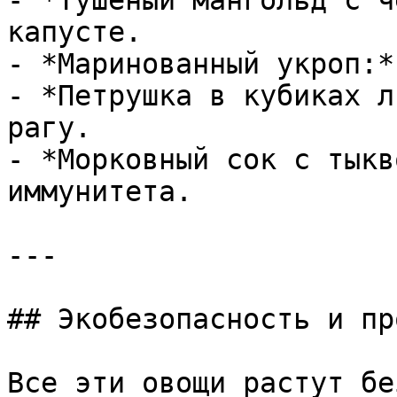
- *Тушёный мангольд с ч
капусте.

- *Маринованный укроп:*
- *Петрушка в кубиках л
рагу.

- *Морковный сок с тыкв
иммунитета.

---

## Экобезопасность и пр
Все эти овощи растут бе