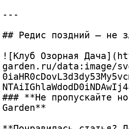
---

## Редис поздний — не з
![Клуб Озорная Дача](ht
garden.ru/data:image/sv
0iaHR0cDovL3d3dy53My5vc
NTAiIGhlaWdodD0iNDAwIj4
### **Не пропускайте но
Garden**

**Понравилась статья? Д