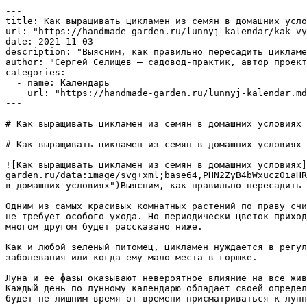
---
title: Как выращивать цикламен из семян в домашних условиях  в 2025 году
url: "https://handmade-garden.ru/lunnyj-kalendar/kak-vyrashchivat-tsiklamen-iz-semyan-v-domashnikh-usloviyakh-v-2025-godu"
date: 2021-11-03
description: "Выясним, как правильно пересадить цикламен в домашних условиях и в какие благоприятные дни по лунному календарю в 2025 году лучше делать."
author: "Сергей Селищев — садовод-практик, автор проекта Handmade-Garden.ru"
categories:
  - name: Календарь
    url: "https://handmade-garden.ru/lunnyj-kalendar.md"
---

# Как выращивать цикламен из семян в домашних условиях  в 2025 году

# Как выращивать цикламен из семян в домашних условиях в 2025 году

![Как выращивать цикламен из семян в домашних условиях](https://handmade-garden.ru/data:image/svg+xml;base64,PHN2ZyB4bWxucz0iaHR0cDovL3d3dy53My5vcmcvMjAwMC9zdmciIHdpZHRoPSIyNTAiIGhlaWdodD0iNDAwIj48L3N2Zz4= "Как выращивать цикламен из семян в домашних условиях")Выясним, как правильно пересадить цикламен в домашних условиях и в какие благоприятные дни по лунному календарю в 2025 году лучше делать.

Одним из самых красивых комнатных растений по праву считается цикламен. Это растение достаточно неприхотливо к условиям содержания, имеет красивый декоративный вид, не требует особого ухода. Но периодически цветок приходится пересаживать. В каких случаях это нужно делать и как правильно производить процедуру пересадки – об этом и многом другом будет рассказано ниже.

Как и любой зеленый питомец, цикламен нуждается в регулярном уходе, который включает пересадку. Пересаживают цветок через некоторое время после покупки, в случае заболевания или когда ему мало места в горшке. 

Луна и ее фазы оказывают невероятное влияние на все живое в нашей природе. Из давних времен наши предки всегда четко следовали знамениям Луны и расположением звезд. Каждый день по лунному календарю обладает своей определенной силой, энергетикой и иногда может нести не только положительный настрой, но и отрицательный. Поэтому будет не лишним время от времени присматриваться к лунному посевному календарю и выполнять работы в саду и на огороде, согласно определенных подходящих дней.

Календарь – это своего рода подсказка, благодаря которой можно правильно спланировать посадку, уход, подкормку, обработку растений и сбор урожая.

Также стоит помнить, что существуют очень не благоприятные дни для работ в саду и огороде, например Полнолуние или Новолуние. В эти дни лучше уделить время себе или своей семье.

Опытными садоводами и огородниками на практике давно подтверждена простая истина: Сажай растения в благоприятные дни — будешь с урожаем!

Луна способна влиять на развитие растений, поэтому в планировании садово-огородных дел полезно иметь свежий Лунный календарь на 2025 год под рукой.

С его помощью определяют наиболее благоприятные сроки для посева семян, посадки деревьев, обработки почвы,посадки или пересадки плодово-ягодных культур.

## ߓ氟췠Благоприятные дни для посадки цикламена в 2025 году по лунному календарю

- март — 2-8, 26-29;
- апрель — 1, 2, 11-15, 17-20, 25-30;
- май — 2-4, 6, 9, 10-12, 15-17, 20, 21, 25-29;
- сентябрь — 2-4, 7-9, 11-14, 16-19, 30;
- октябрь — 5-15, 18-20, 23, 26, 28.

### ߓ墝점퐵благоприятные дни

- март — 9, 19-21, 24;
- апрель — 8, 15-17, 23;
- май — 7, 13-14, 22;
- сентябрь — 5, 9-11, 21;
- октябрь — 15, 21.

## Когда цветку нужна пересадка

Следует разделить вегетативный год цветка на период покоя и цветения. Во время спячки культуры удобрения не вносят, полив производят минимальный, температуру воздуха в помещении повышают. Это хорошее время для пересадки растения, так оно меньше всего подвержено стрессу.

![Благоприятные дни для посадки цикламена](https://handmade-garden.ru/data:image/svg+xml;base64,PHN2ZyB4bWxucz0iaHR0cDovL3d3dy53My5vcmcvMjAwMC9zdmciIHdpZHRoPSIyNTAiIGhlaWdodD0iNDAwIj48L3N2Zz4= "Благоприятные дни для посадки цикламена")

Если при правильных условиях содержания куст долго не цветет и начинает засыхать, а листья желтеть, нужно проверить его на предмет вредителей. Надземную часть тщательно осматривают. Если листы чистые, нужно проверить состояние корней. Клубень может быть поражен гнилью или насекомыми. В этом случае проводят обработку инсектицидом, поврежденные корни удаляют, пересаживают клубень в новый горшок. Цветоводы рекомендуют в таком случае полностью заменить грунт.

Взрослое растение может не помещаться в старой емкости. Следует вытащить корень и посмотреть, сколько пространства он занимает в горшке. Если места для развития клубня уже не осталось, требуется пересадка в новый более просторный вазон.

Определить, что цветок нуждается в пересадке, можно по следующим признакам:

- корешки начинают вылезать наружу из дренажного отверстия;
- цветение становится менее активным.

На продажу в магазины эти цветы поступают в небольших горшках, а грунт, в который они посажены, чаще всего бывает обычным верховым торфом.

## Можно ли пересаживать цветущее растение

Любую культуру не рекомендуется пересаживать в период цветения. Растение отдает много сил на формирование бутонов, раскрытие цветков, формирование семян. Пересадка цветущего цикламена приведет к тому, что бутоны засохнут, цветы опадут, процесс адаптации затянется. Последующего цветения придется ждать долго.

Есть случаи, когда пересаживать цикламен нужно в период цветения. Эти кусты, которые принудительно выгоняют для продажи в цветущем состоянии. При покупке кустик неизбежно погибает после опадения лепестков. Но его можно успеть спасти. В таких случаях делают экстренную пересадку цветущего цикламена.

Прежде всего обрывают все бутоны и цветки, пересаживают куст в новую землю. Субстрат не стоит удобрять. Лучше всего сажать цветок в обедненную почву, можно добавить побольше песка. Культуру вводят в состояние покоя, переносят в холодное место, мало поливают и не подкармливают.

![Пересадка цикламена в домашних условиях](https://handmade-garden.ru/data:image/svg+xml;base64,PHN2ZyB4bWxucz0iaHR0cDovL3d3dy53My5vcmcvMjAwMC9zdmciIHdpZHRoPSIyNTAiIGhlaWdodD0iNDAwIj48L3N2Zz4= "Пересадка цикламена в домашних условиях")

## ߌ砐ресадка цикламена в домашних условиях

### Пересадка растения

Одно из основных требований комфорта для данного цветка – небольшой горшок, который очень быстро становится тесным. Пересадку цикламена желательно проводить ежегодно. Такая процедура позволит избежать заболевания корней и простимулирует активное цветение. Сам процесс состоит из подготовительного и основного этапов, где начальной стадии следует уделить особое внимание.

### Подготовка куста

Всегда нужно помнить, что пересадка вводит растение в стресс. Поэтому цикламен следует подготовить к предстоящей процедуре. В первую очередь определяются со времен проведения мероприятия – оно должно совпасть с началом роста.

При подготовке растения проводят такие действия:

- цветок аккуратно извлекают из старого горшка;
- стряхивают с корней почву и осматривают их;
- обнаружив гниль и прочие нарушения, проблемные корешки отсекают.

Растение помещают на некоторое время в слабый раствор марганцовки, чтобы обеззаразить срезы. Далее переходят к подготовке новой емкости.

### Выбор горшка и грунта

Не стоит брать широкую емкость, иначе растение направит основные силы на развитие корневой системы в ущерб надземной части. Исходить следует из того, что диаметр горшка должен превышать размеры клубня всего лишь на 2-3 см.

### Процесс пересадки

Закончив с подготовительными действиями, приступают к посадке растения в новую емкость. Пошаговый алгоритм выглядит таким образом:

на дно горшка выкладывают небольшой слой битого кирпича или керамзита; наполняют емкость грунтом; по центру размещают клубень, присыпав куст с боков землей; почву утрамбовывают и увлажняют.

Если после полива грунт немного просел, в горшок еще досыпают земли.

Прикапывая цикламен, клубень полностью не заглубляют. У персидского сорта он должен выглядывать на 1/3. У европейского свободной от почвы оставляют 1,5 см верхушки.

### Цикламен: видео

О том, как размножить цикламен семенами, расскажет следующее видео:

## Уход в домашних условиях

Даже хорошо адаптированный цикламен требователен к условиям выращивания. Когда растение находится в стрессовом состоянии, ему следует уделить максимум внимания, соблюдая все требования агротехники.

### Влажность

Цикламен предпочитает повышенную влажность воздуха. В жаркую пору можно проводить опрыскивание теплой водой из пульверизатора, стараясь, чтобы влага не попадала на точку роста (иначе куст погибнет). Процедуру проводят, пока идет наращивание зеленой массы. Как только цикламен войдет в фазу бутонизации, опрыскивания прекращают.

### Температура

Комнатный цветок не любит жару. Поэтому в летнюю пору в доме поддерживают температуру порядка 20-22°С. Зимой ее опускают до 10-15°, если куст находится в стадии покоя, то можно снизить еще немного. Помещение должно регулярно проветриваться. При этом нельзя допускать сквозняков.

### Местоположение

Цикламен не любит прямого солнечного света. Поэтому выставляют цветочные горшки на восточные или западные подоконники. Если такой возможности нет, тогда выбирают южную сторону, обеспечив рассеянный свет. Северные окна не подходят из-за плохой освещенности (особенно зимой).

### Полив

Растение легко переносит небольшую засуху, от переувлажнения болеет. Поэтому лучше недополить цветок, чем перелить, добавляя воду в поддон. Количество влаги зависит от фазы развития: во время цветения грунт держат все время увлажненным; по окончании цветения частоту поливов сокращают. У сортов, входящих в анабиоз и сбрасывающих листву, почву в горшке периодически смачивают, чтобы она полностью не высохла.

### Питание

Как только растение укоренится, ему потребуется подкормка. Осуществляют ее через месяц после размещения в новой емкости, используя комплексное минеральное удобрение для декоративных растений.

Процедуру повторяют каждые 3 недели до начала бутонизации. Как только цикламен зацветет, частоту подкормок уменьшают до 1 раза в месяц.

![Как ухаживать за цикламенами зимой?](https://handmade-gard