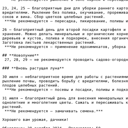
23, 24, 25 — благоприятные дни для уборки раннего карто
вредителями. Рыхление без полива, окучивание, прорежива
соков и вина. Сбор цветков целебных растений.  

 ***Не рекомендуется — пересадка, пикирование, поливы и подкормки.***

26 — благоприятный день для второй посадки картофеля и 
хранение. Можно делать минеральные и органические корне
деревьев и кустов, полива и подкормок, внесения органич
Заготовка листьев лекарственных растений.  

 ***Не рекомендуется — применение ядохимикатов, уборка корнеплодов, клубнеплодов на хранение (будут слишком водянистыми).***

## **Новолуние**  

 27, 28, 29 — не рекомендуется проводить садово-огородные работы в эти три дня.

### **Вновь растущая луна**

30 июля — неблагоприятное время для работы с растениями
рыхление почвы, проводить борьбу с вредителями, болезня
плодов целебных растений.  

 ***Не рекомендуется — посевы и посадки, поливы и подкормки, обрезка, пасынкование.***

31 июля — благоприятный день для внесения минеральных и
однолетние и многолетние цветы. Сажать и пересаживать к
растений.  

 ***Не рекомендуется — замачивать семена.***

Хорошего вам урожая, дачники!
