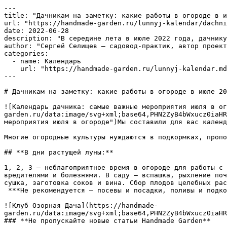
---

title: "Дачникам на заметку: какие работы в огороде в и
url: "https://handmade-garden.ru/lunnyj-kalendar/dachni
date: 2022-06-28

description: "В середине лета в июле 2022 года, дачнику
author: "Сергей Селищев — садовод-практик, автор проект
categories:

  - name: Календарь

    url: "https://handmade-garden.ru/lunnyj-kalendar.md"

---

# Дачникам на заметку: какие работы в огороде в июле 20
![Календарь дачника: самые важные мероприятия июля в ог
garden.ru/data:image/svg+xml;base64,PHN2ZyB4bWxucz0iaHR
мероприятия июля в огороде")Мы составили для вас календ
Многие огородные культуры нуждаются в подкормках, пропо
## **В дни растущей луны:**

1, 2, 3 — неблагоприятное время в огороде для работы с 
вредителями и болезнями. В саду — вспашка, рыхление поч
сушка, заготовка соков и вина. Сбор плодов целебных рас
 ***Не рекомендуется — посевы и посадки, поливы и подкормки, обрезка, пасынкование.***

![Клуб Озорная Дача](https://handmade-
garden.ru/data:image/svg+xml;base64,PHN2ZyB4bWxucz0iaHR
### **Не пропускайте новые статьи Handmade Garden**
