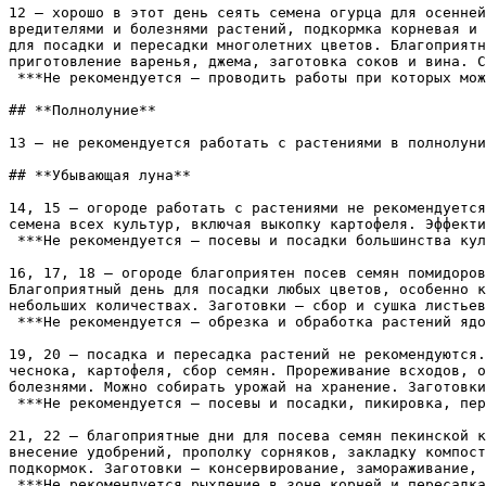
12 — хорошо в этот день сеять семена огурца для осенней
вредителями и болезнями растений, подкормка корневая и 
для посадки и пересадки многолетних цветов. Благоприятн
приготовление варенья, джема, заготовка соков и вина. С
 ***Не рекомендуется — проводить работы при которых можно повредить корни растений.***

## **Полнолуние**

13 — не рекомендуется работать с растениями в полнолуни
## **Убывающая луна**

14, 15 — огороде работать с растениями не рекомендуется
семена всех культур, включая выкопку картофеля. Эффекти
 ***Не рекомендуется — посевы и посадки большинства культур, поливы и подкормки.***

16, 17, 18 — огороде благоприятен посев семян помидоров
Благоприятный день для посадки любых цветов, особенно к
небольших количествах. Заготовки — сбор и сушка листьев
 ***Не рекомендуется — обрезка и обработка растений ядохимикатами.***

19, 20 — посадка и пересадка растений не рекомендуются.
чеснока, картофеля, сбор семян. Прореживание всходов, о
болезнями. Можно собирать урожай на хранение. Заготовки
 ***Не рекомендуется — посевы и посадки, пикировка, пересадка, укоренение, пасынкование, подкормки и поливы, обрезка.***

21, 22 — благоприятные дни для посева семян пекинской к
внесение удобрений, прополку сорняков, закладку компост
подкормок. Заготовки — консервирование, замораживание, 
 ***Не рекомендуется рыхление в зоне корней и пересадка (травмированные корни долго заживают).***
