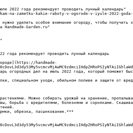
юле 2022 года рекомендует проводить лунный календарь"

kam-na-zametku-kakie-raboty-v-ogorode-v-iyule-2022-goda-
 нужно уделить особое внимание огороду, чтобы получить х
а Handmade-Garden.ru"

22 года рекомендует проводить лунный календарь

ороде](https://handmade-
0cDovL3d3dy53My5vcmcvMjAwMC9zdmciIHdpZHRoPSIyNTAiIGhlaWd
арь огородных дел на июль 2022 года, который поможет быс
лке, специальном уходе, обильном поливе и защите от вред
растениями. Можно собирать урожай на хранение, пропалыва
вы, борьба с вредителями, болезнями и сорняками. Скашива
тений.  

0cDovL3d3dy53My5vcmcvMjAwMC9zdmciIHdpZHRoPSIyNTAiIGhlaWd