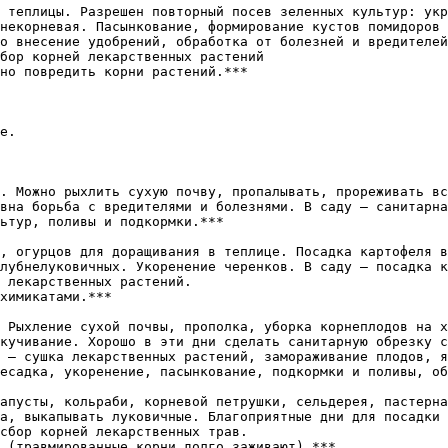
 теплицы. Разрешен повторный посев зеленных культур: укр
некорневая. Пасынкование, формирование кустов помидоров 
о внесение удобрений, обработка от болезней и вредителей
бор корней лекарственных растений  

е.

. Можно рыхлить сухую почву, пропалывать, прореживать вс
вна борьба с вредителями и болезнями. В саду — санитарна
, огурцов для доращивания в теплице. Посадка картофеля в
лубнелуковичных. Укоренение черенков. В саду — посадка к
 лекарственных растений.  

 Рыхление сухой почвы, прополка, уборка корнеплодов на х
кучивание. Хорошо в эти дни сделать санитарную обрезку с
 — сушка лекарственных растений, замораживание плодов, я
апусты, кольраби, корневой петрушки, сельдерея, пастерна
а, выкапывать луковичные. Благоприятные дни для посадки 
сбор корней лекарственных трав.  
