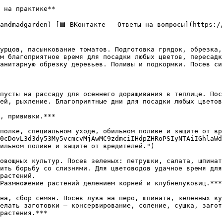
 на практике**

урцов, пасынкование томатов. Подготовка грядок, обрезка,
м благоприятное время для посадки любых цветов, пересадк
анитарную обрезку деревьев. Поливы и подкормки. Посев си
пусты на рассаду для осеннего доращивания в теплице. Пос
ей, рыхление. Благоприятные дни для посадки любых цветов
полке, специальном уходе, обильном поливе и защите от вр
0cDovL3d3dy53My5vcmcvMjAwMC9zdmciIHdpZHRoPSIyNTAiIGhlaWd
ильном поливе и защите от вредителей.")

овощных культур. Посев зеленых: петрушки, салата, шпинат
ить борьбу со слизнями. Для цветоводов удачное время для
растений.  

на, сбор семян. Посев лука на перо, шпината, зеленных ку
лать заготовки — консервирование, соление, сушка, заготов