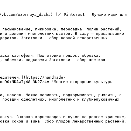
 пасынкование, пикировка, пересадка, полив растений, 
и и деления многолетних цветов. В саду — прикапывание 
дератов. Заготовки — сбор корней лекарственных 
адка картофеля. Подготовка грядок, обрезка, 
, обрезки, подкормки Заготовки — сбор цветков 
едителей.](https://handmade-
odD0iNDAwIj48L3N2Zz4= "Многие огородные культуры 
а, щавеля. Можно поливать, подкармливать, рыхлить, а 
 посадки однолетних, многолетних и клубнелуковичных 
льтур. Выкопка корнеплодов и луков на долгое хранение, 
ка соков и вина. Сбор плодов лекарственных растений.  
