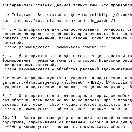
**Понравилась статья? Делимся только тем, что проверили
 [✈ Telegram   Все статьи в одном месте](https://t.me/handmadgarden) [🟦 ВКонтакте   Ответы на вопросы](https://vk.com/ozornaya_dacha) [📌 Pinterest   Лучшие идеи для 
сада](https://ru.pinterest.com/handmade_garden/)

4, 5 — благоприятные дни для формирования помидоров, ог
внесение минеральных удобрений, органических. Цветовода
побегов для укоренения, посев газона. Можно проводить с
растений.  

 ***Не рекомендуется — замачивать семена.***

6, 7 — благоприятен в огороде посев огурцов, цветной ка
формирование, прищипка томатов, огурцов. Подкормка овощ
лекарственных растений.  

 ***Не рекомендуется — обработка растений ядохимикатами, прививки.***

![Многие огородные культуры нуждаются в подкормках, про
garden.ru/data:image/svg+xml;base64,PHN2ZyB4bWxucz0iaHR
нуждаются в подкормках, прополке, специальном уходе, об
8, 9 — благоприятные дни для посадок и пересадок любых 
вот обрезки, пасынкование лучше не делать. Время провод
цветов. Заготовки — сбор и сушка листьев лекарственных 
 ***Не рекомендуется — обрезка, пасынкование, чеканка. Размножение растений делением корней и клубнелуковиц.***

10, 11 — благоприятные дни для посадки растений на семе
подкормка, опрыскивание от болезней. Хорошо в эти дни де
 ***Не рекомендуется — поливать, пасынковать, обрезать растения.***
