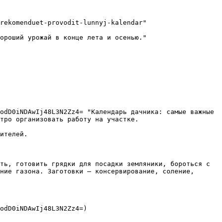
rekomenduet-provodit-lunnyj-kalendar"

ороший урожай в конце лета и осенью."

odD0iNDAwIj48L3N2Zz4= "Календарь дачника: самые важные 
тро организовать работу на участке.

ителей.

ть, готовить грядки для посадки земляники, бороться с 
ние газона. Заготовки — консервирование, соление, 
odD0iNDAwIj48L3N2Zz4=) 
