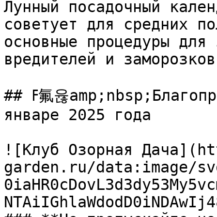
Лунный посадочный кален
советует для средних по
основные процедуры для 
вредителей и заморозков.
## ߓ氟윦amp;nbsp;Благоприятные посадочные дни в 
январе 2025 года

![Клуб Озорная Дача](ht
garden.ru/data:image/sv
0iaHR0cDovL3d3dy53My5vc
NTAiIGhlaWdodD0iNDAwIj4