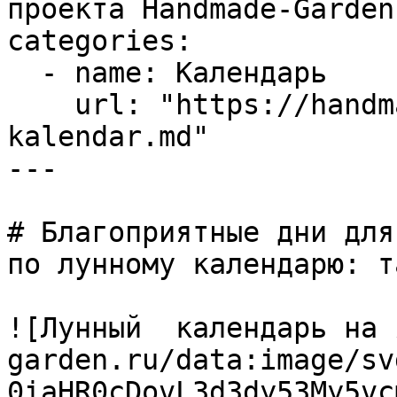
проекта Handmade-Garden.
categories:

  - name: Календарь

    url: "https://handmade-garden.ru/lunnyj-
kalendar.md"

---

# Благоприятные дни для
по лунному календарю: т
![Лунный  календарь на 
garden.ru/data:image/sv
0iaHR0cDovL3d3dy53My5vc