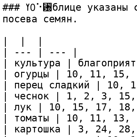
### ߌ᠐⠑␰блице указаны самые благоприятные дни для 
посева семян.

|  |  |

| --- | --- |

| культура | благоприят
| огурцы | 10, 11, 15, 
| перец сладкий | 10, 1
| чеснок | 1, 2, 3, 15,
| лук | 10, 15, 17, 18,
| томаты | 10, 11, 13, 
| картошка | 3, 24, 28,