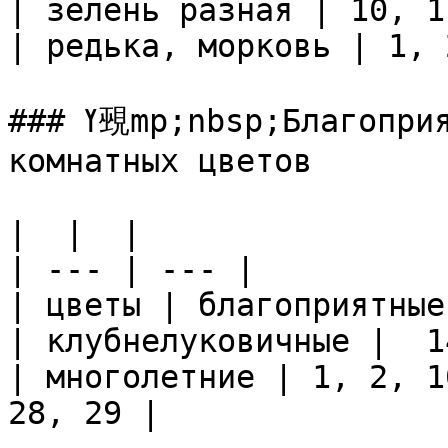
| зелень разная | 10, 1
| редька, морковь | 1, 
### ߌ覡mp;nbsp;Благоприятные дни для посадки 
комнатных цветов

|  |  |

| --- | --- |

| цветы | благоприятные
| клубнелуковичные |  1
| многолетние | 1, 2, 1
28, 29 |
