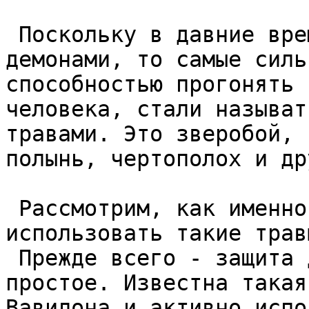
 Поскольку в давние времена сражались в основном с 
демонами, то самые силь
способностью прогонять 
человека, стали называт
травами. Это зверобой, 
полынь, чертополох и др
 Рассмотрим, как именно и для чего можно 
использовать такие травы
 Прежде всего - защита дома. Это, пожалуй, самое 
простое. Известна такая
Вавилона и активно испо