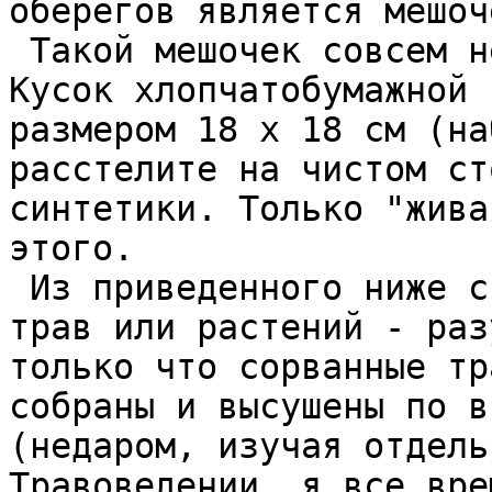
оберегов является мешоч
 Такой мешочек совсем несложно изготовить самим. 
Кусок хлопчатобумажной 
размером 18 х 18 см (на
расстелите на чистом ст
синтетики. Только "жива
этого.  

 Из приведенного ниже списка выберите 3, 7 или 9 
трав или растений - раз
только что сорванные тр
собраны и высушены по в
(недаром, изучая отдель
Травоведении, я все вре