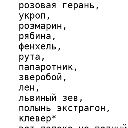
   розовая герань,  

   укроп,  

   розмарин,  

   рябина,  

   фенхель,  

   рута,  

   папаротник,  

   зверобой,  

   лен,  

   львиный зев,  

   полынь экстрагон,  

   клевер*  
