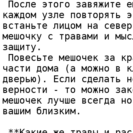
 После этого завяжите еще 12 узлов, не забывая на 
каждом узле повторять э
встаньте лицом на север
мешочку с травами и мыс
защиту.  

 Повесьте мешочек за красную нить в самой верхней 
части дома (а можно в к
дверью). Если сделать н
верности - то можно зак
мешочек лучше всегда но
вашим близким.  

 **Какие же травы и растения защитят вас от зла?**  
