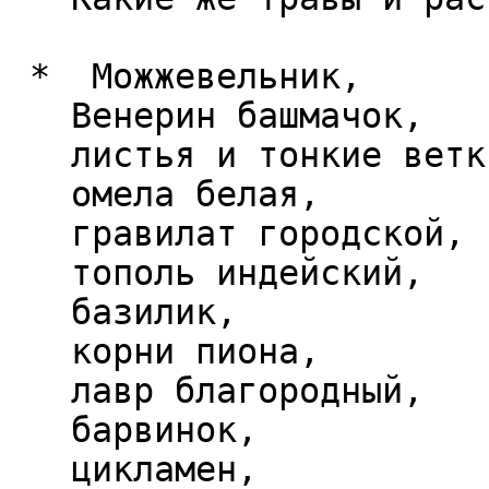
 *  Можжевельник,  

   Венерин башмачок,  

   листья и тонкие ветки ясеня,  

   омела белая,  

   гравилат городской,  

   тополь индейский,  

   базилик,  

   корни пиона,  

   лавр благородный,  

   барвинок,  

   цикламен,  
