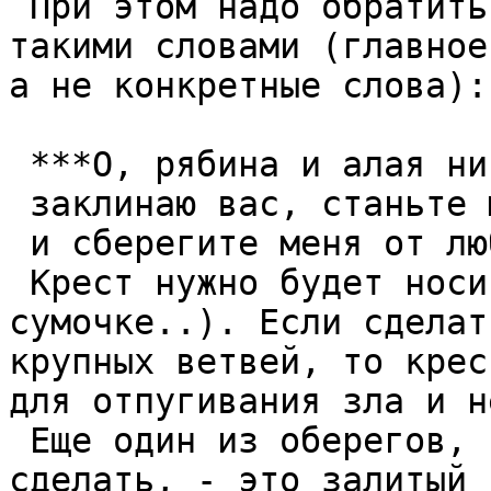
 При этом надо обратиться к кресту примерно с 
такими словами (главное
а не конкретные слова): 
 ***О, рябина и алая нить,  

 заклинаю вас, станьте мне надежной защитой  

 и сберегите меня от любых напастей и зла.***  

 Крест нужно будет носить с собой (в кошельке, 
сумочке..). Если сделат
крупных ветвей, то крес
для отпугивания зла и н
 Еще один из оберегов, который вы легко можете 
сделать, - это залитый 