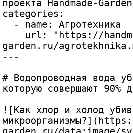
проекта Handmade-Garden.
categories:

  - name: Агротехника

    url: "https://handmade-
garden.ru/agrotekhnika.m
---

# Водопроводная вода уб
которую совершают 90% д
![Как хлор и холод убив
микроорганизмы?](https:
garden.ru/data:image/sv