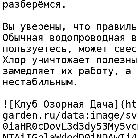
разберёмся.

Вы уверены, что правиль
Обычная водопроводная в
пользуетесь, может свес
Хлор уничтожает полезны
замедляет их работу, а 
нестабильным.

![Клуб Озорная Дача](ht
garden.ru/data:image/sv
0iaHR0cDovL3d3dy53My5vc
NTAiIGhlaWdodD0iNDAwIj4