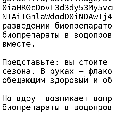
0iaHR0cDovL3d3dy53My5vc
NTAiIGhlaWdodD0iNDAwIj4
разведении биопрепарато
биопрепараты в водопров
вместе.

Представьте: вы стоите 
сезона. В руках — флако
обещающим здоровый и об
Но вдруг возникает вопр
биопрепараты в водопров