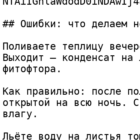
NTAiIGhlaWdodD0iNDAwIj4
## Ошибки: что делаем н
Поливаете теплицу вечер
Выходит — конденсат на 
фитофтора.

Как правильно: после по
открытой на всю ночь. С
влагу.

Льёте воду на листья то