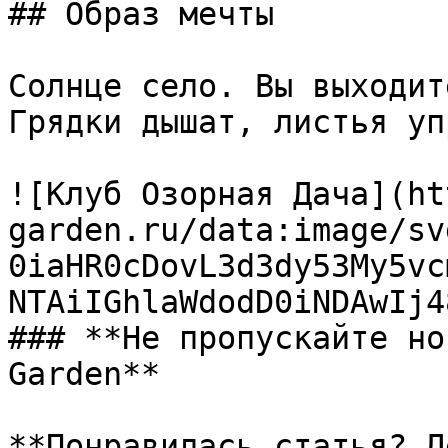
## Образ мечты

Солнце село. Вы выходит
Грядки дышат, листья уп
![Клуб Озорная Дача](ht
garden.ru/data:image/sv
0iaHR0cDovL3d3dy53My5vc
NTAiIGhlaWdodD0iNDAwIj4
### **Не пропускайте но
Garden**

**Понравилась статья? Д