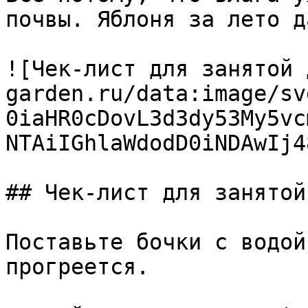
почвы. Яблоня за лето д
![Чек-лист для занятой 
garden.ru/data:image/sv
0iaHR0cDovL3d3dy53My5vc
NTAiIGhlaWdodD0iNDAwIj4
## Чек-лист для занятой
Поставьте бочки с водой
прогреется.
