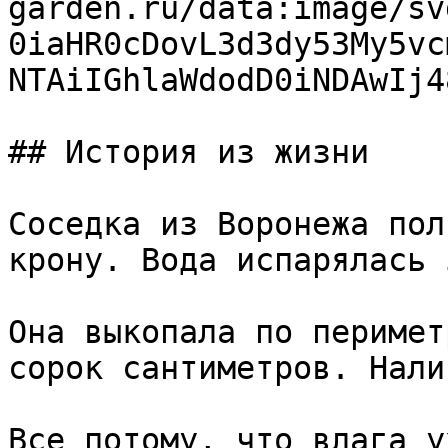
garden.ru/data:image/sv
0iaHR0cDovL3d3dy53My5vc
NTAiIGhlaWdodD0iNDAwIj4
## История из жизни

Соседка из Воронежа пол
крону. Вода испарялась 
Она выкопала по перимет
сорок сантиметров. Нали
Все потому, что влага у