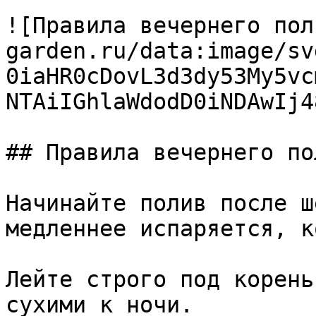
![Правила вечернего пол
garden.ru/data:image/sv
0iaHR0cDovL3d3dy53My5vc
NTAiIGhlaWdodD0iNDAwIj4
## Правила вечернего пол
Начинайте полив после ш
медленнее испаряется, к
Лейте строго под корень
сухими к ночи.
