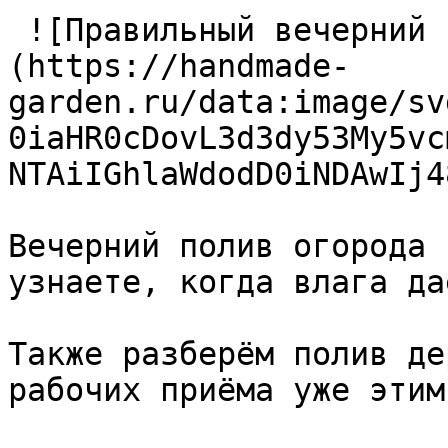
 ![Правильный вечерний 
(https://handmade-
garden.ru/data:image/sv
0iaHR0cDovL3d3dy53My5vc
NTAiIGhlaWdodD0iNDAwIj4
Вечерний полив огорода 
узнаете, когда влага да
Также разберём полив де
рабочих приёма уже этим