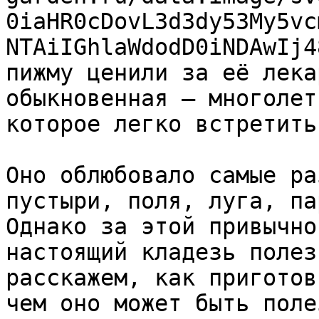
0iaHR0cDovL3d3dy53My5vc
NTAiIGhlaWdodD0iNDAwIj4
пижму ценили за её лека
обыкновенная — многолет
которое легко встретить
Оно облюбовало самые ра
пустыри, поля, луга, па
Однако за этой привычно
настоящий кладезь полез
расскажем, как приготов
чем оно может быть поле