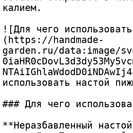
калием.

![Для чего использовать
(https://handmade-
garden.ru/data:image/sv
0iaHR0cDovL3d3dy53My5vc
NTAiIGhlaWdodD0iNDAwIj4
использовать настой пиж
### Для чего использова
**Неразбавленный настой