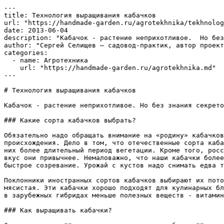
---

title: Технология выращивания кабачков

url: "https://handmade-garden.ru/agrotekhnika/tekhnolog
date: 2013-06-04

description: "Кабачок - растение неприхотливое.  Но без
author: "Сергей Селищев — садовод-практик, автор проект
categories:

  - name: Агротехника

    url: "https://handmade-garden.ru/agrotekhnika.md"

---

# Технология выращивания кабачков

Кабачок - растение неприхотливое. Но без знания секрето
### Какие сорта кабачков выбрать?

Обязательно надо обращать внимание на «родину» кабачков
происхождения. Дело в том, что отечественные сорта каба
них более длительный период вегетации. Кроме того, росс
вкус они привычнее. Немаловажно, что наши кабачки более
быстрое созревание. Урожай с кустов надо снимать едва т
Поклонники иностранных сортов кабачков выбирают их пото
мясистая. Эти кабачки хорошо подходят для кулинарных бл
в зарубежных гибридах меньше полезных веществ - витамин
### Как выращивать кабачки?
