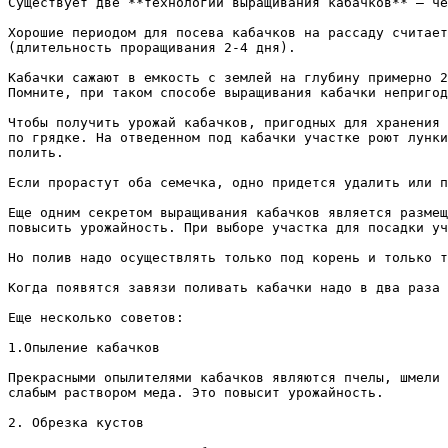
Существует две **технологии выращивания кабачков** – че
Хорошие периодом для посева кабачков на рассаду считает
(длительность проращивания 2-4 дня).

Кабачки сажают в емкость с землей на глубину примерно 2
Помните, при таком способе выращивания кабачки непригод
Чтобы получить урожай кабачков, пригодных для хранения 
по грядке. На отведенном под кабачки участке роют лунки
полить.

Если прорастут оба семечка, одно придется удалить или п
Еще одним секретом выращивания кабачков является размещ
повысить урожайность. При выборе участка для посадки уч
Но полив надо осуществлять только под корень и только т
Когда появятся завязи поливать кабачки надо в два раза 
Еще несколько советов:

1.Опыление кабачков

Прекрасными опылителями кабачков являются пчелы, шмели 
слабым раствором меда. Это повысит урожайность.

2. Обрезка кустов
