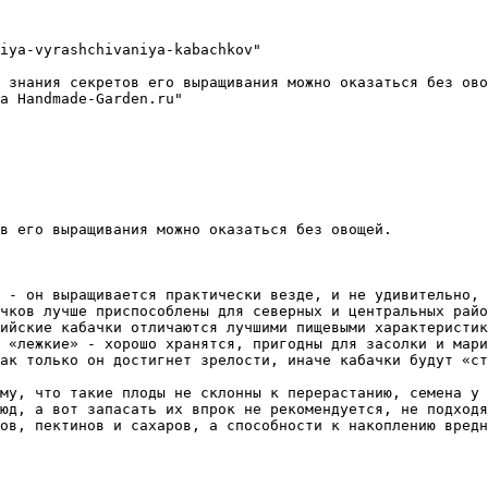
iya-vyrashchivaniya-kabachkov"

 знания секретов его выращивания можно оказаться без ово
а Handmade-Garden.ru"

в его выращивания можно оказаться без овощей.

 - он выращивается практически везде, и не удивительно, 
чков лучше приспособлены для северных и центральных райо
ийские кабачки отличаются лучшими пищевыми характеристик
 «лежкие» - хорошо хранятся, пригодны для засолки и мари
ак только он достигнет зрелости, иначе кабачки будут «ст
му, что такие плоды не склонны к перерастанию, семена у 
юд, а вот запасать их впрок не рекомендуется, не подходя
ов, пектинов и сахаров, а способности к накоплению вредн