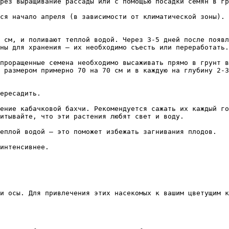
рез выращивание рассады или с помощью посадки семян в гр
ся начало апреля (в зависимости от климатической зоны). 
 см, и поливают теплой водой. Через 3-5 дней после появл
ны для хранения – их необходимо съесть или переработать.

проращенные семена необходимо высаживать прямо в грунт в
 размером примерно 70 на 70 см и в каждую на глубину 2-3
ересадить.

ение кабачковой бахчи. Рекомендуется сажать их каждый го
итывайте, что эти растения любят свет и воду.

еплой водой – это поможет избежать загнивания плодов.

интенсивнее.

и осы. Для привлечения этих насекомых к вашим цветущим к