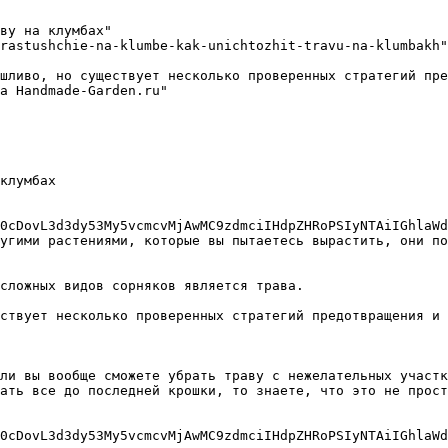
ву на клумбах"

rastushchie-na-klumbe-kak-unichtozhit-travu-na-klumbakh"

шливо, но существует несколько проверенных стратегий пре
а Handmade-Garden.ru"

клумбах

0cDovL3d3dy53My5vcmcvMjAwMC9zdmciIHdpZHRoPSIyNTAiIGhlaWd
угими растениями, которые вы пытаетесь вырастить, они по
сложных видов сорняков является трава.

ствует несколько проверенных стратегий предотвращения и 
ли вы вообще сможете убрать траву с нежелательных участ
ать все до последней крошки, то знаете, что это не прост
0cDovL3d3dy53My5vcmcvMjAwMC9zdmciIHdpZHRoPSIyNTAiIGhlaWd