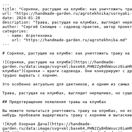
---

title: "Сорняки, растущие на клумбе: как уничтожить тра
url: "https://handmade-garden.ru/agrotekhnika/sornyaki-
date: 2024-01-28

description: "Трава, растущая на клумбах, выглядит неря
author: "Сергей Селищев — садовод-практик, автор проект
categories:

  - name: Агротехника

    url: "https://handmade-garden.ru/agrotekhnika.md"

---

# Сорняки, растущие на клумбе: как уничтожить траву на 
![Сорняки, растущие на клумбе](https://handmade-
garden.ru/data:image/svg+xml;base64,PHN2ZyB4bWxucz0iaHR
клумбах")Сорняки – враги садовода. Они конкурируют с др
трудно вырвать с корнем. 

Это особенно актуально для цветников, и одним из самых 
Трава, растущая на клумбах, выглядит неряшливо, но суще
## Предотвращение появления травы на клумбах

Вы можете попытаться уничтожить траву на клумбах, но ес
нибудь пробовали выдергивать траву с корнями и вытаскив
![Клуб Озорная Дача](https://handmade-
garden.ru/data:image/svg+xml;base64,PHN2ZyB4bWxucz0iaHR