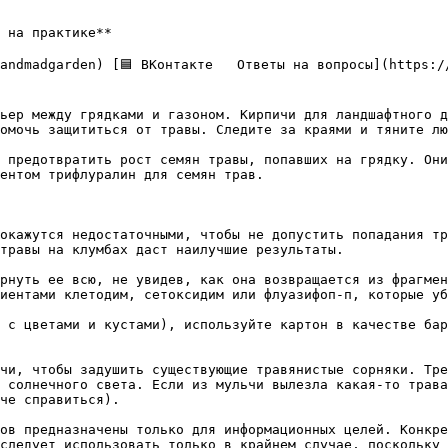
 на практике**

ьер между грядками и газоном. Кирпичи для ландшафтного д
омочь защититься от травы. Следите за краями и тяните лю
 предотвратить рост семян травы, попавших на грядку. Они
ентом трифлуралин для семян трав.

окажутся недостаточными, чтобы не допустить попадания тр
травы на клумбах даст наилучшие результаты.

рнуть ее всю, не увидев, как она возвращается из фрагмен
иентами клетодим, сетоксидим или флуазифоп-п, которые уб
 с цветами и кустами), используйте картон в качестве бар
чи, чтобы задушить существующие травянистые сорняки. Тре
 солнечного света. Если из мульчи вылезла какая-то трава
че справиться).

ов предназначены только для информационных целей. Конкре
следует использовать только в крайнем случае, поскольку 