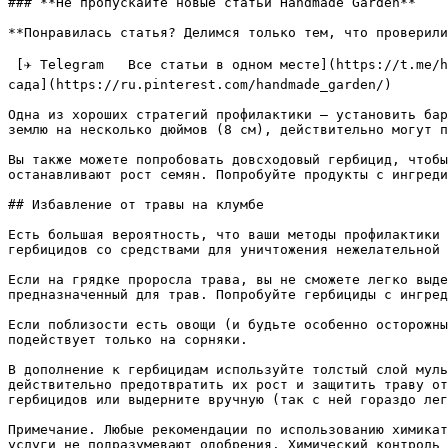
### **Не пропускайте новые статьи Handmade Garden**

**Понравилась статья? Делимся только тем, что проверили
 [✈ Telegram   Все статьи в одном месте](https://t.me/handmadgarden) [🟦 ВКонтакте   Ответы на вопросы](https://vk.com/ozornaya_dacha) [📌 Pinterest   Лучшие идеи для 
сада](https://ru.pinterest.com/handmade_garden/)

Одна из хороших стратегий профилактики — установить бар
землю на несколько дюймов (8 см), действительно могут п
Вы также можете попробовать довсходовый гербицид, чтобы
останавливают рост семян. Попробуйте продукты с ингреди
## Избавление от травы на клумбе

Есть большая вероятность, что ваши методы профилактики 
гербицидов со средствами для уничтожения нежелательной 
Если на грядке проросла трава, вы не сможете легко выде
предназначенный для трав. Попробуйте гербициды с ингред
Если поблизости есть овощи (и будьте особенно осторожны
подействует только на сорняки.

В дополнение к гербицидам используйте толстый слой муль
действительно предотвратить их рост и защитить траву от
гербицидов или выдерните вручную (так с ней гораздо лег
Примечание. Любые рекомендации по использованию химикат
услуги не подразумевают одобрения. Химический контроль 