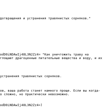
дотвращения и устранения травянистых сорняков."

odD0iNDAwIj48L3N2Zz4= "Как уничтожить траву на 
глощают драгоценные питательные вещества и воду, и их 
устранения травянистых сорняков.

ков, ваша работа станет намного проще. Если вы когда-
о сложно, но практически невозможно.

odD0iNDAwIj48L3N2Zz4=) 
