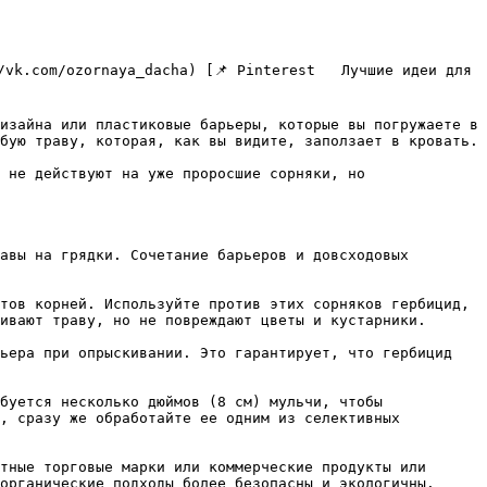
изайна или пластиковые барьеры, которые вы погружаете в 
бую траву, которая, как вы видите, заползает в кровать.

 не действуют на уже проросшие сорняки, но 
авы на грядки. Сочетание барьеров и довсходовых 
тов корней. Используйте против этих сорняков гербицид, 
ивают траву, но не повреждают цветы и кустарники.

ьера при опрыскивании. Это гарантирует, что гербицид 
буется несколько дюймов (8 см) мульчи, чтобы 
, сразу же обработайте ее одним из селективных 
тные торговые марки или коммерческие продукты или 
органические подходы более безопасны и экологичны.
