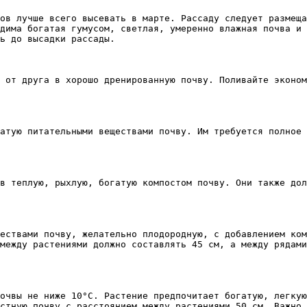
ов лучше всего высевать в марте. Рассаду следует размеща
дима богатая гумусом, светлая, умеренно влажная почва и 
ь до высадки рассады.

 от друга в хорошо дренированную почву. Поливайте эконом
атую питательными веществами почву. Им требуется полное 
в теплую, рыхлую, богатую компостом почву. Они также дол
ествами почву, желательно плодородную, с добавлением ком
между растениями должно составлять 45 см, а между рядами
очвы не ниже 10°C. Растение предпочитает богатую, легкую
стную почву с расстоянием между растениями 50 см. Важно 