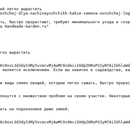
ей легко вырастить

oshchej-dlya-nachinayushchikh-kakie-semena-ovoshchej-leg
ть, быстро прорастают, требуют минимального ухода и созр
а Handmade-Garden.ru"

гко вырастить

0cDovL3d3dy53My5vcmcvMjAwMC9zdmciIHdpZHRoPSIyNTAiIGhlaWd
 является исключением. Если вы новичок в садоводстве, ва
и виды семян овощей, которые легко сажать, быстро прорас
лкнутся с множеством проблем на своем участке. Некоторые
ать на подоконнике даже зимой.

0cDovL3d3dy53My5vcmcvMjAwMC9zdmciIHdpZHRoPSIyNTAiIGhlaWd