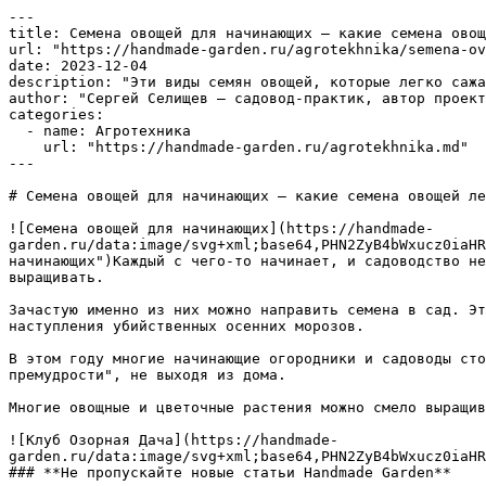
---

title: Семена овощей для начинающих – какие семена овощ
url: "https://handmade-garden.ru/agrotekhnika/semena-ov
date: 2023-12-04

description: "Эти виды семян овощей, которые легко сажа
author: "Сергей Селищев — садовод-практик, автор проект
categories:

  - name: Агротехника

    url: "https://handmade-garden.ru/agrotekhnika.md"

---

# Семена овощей для начинающих – какие семена овощей ле
![Семена овощей для начинающих](https://handmade-
garden.ru/data:image/svg+xml;base64,PHN2ZyB4bWxucz0iaHR
начинающих")Каждый с чего-то начинает, и садоводство не
выращивать. 

Зачастую именно из них можно направить семена в сад. Эт
наступления убийственных осенних морозов. 

В этом году многие начинающие огородники и садоводы сто
премудрости", не выходя из дома.

Многие овощные и цветочные растения можно смело выращив
![Клуб Озорная Дача](https://handmade-
garden.ru/data:image/svg+xml;base64,PHN2ZyB4bWxucz0iaHR
### **Не пропускайте новые статьи Handmade Garden**
