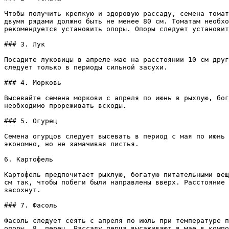
Чтобы получить крепкую и здоровую рассаду, семена томат
двумя рядами должно быть не менее 80 см. Томатам необхо
рекомендуется установить опоры. Опоры следует установит
### 3. Лук

Посадите луковицы в апреле-мае на расстоянии 10 см друг
следует только в периоды сильной засухи.

### 4. Морковь

Высевайте семена моркови с апреля по июнь в рыхлую, бог
необходимо прореживать всходы.

### 5. Огурец

Семена огурцов следует высевать в период с мая по июнь 
экономно, но не замачивая листья.

6. Картофель

Картофель предпочитает рыхлую, богатую питательными вещ
см так, чтобы побеги были направлены вверх. Расстояние 
засохнут.

### 7. Фасоль

Фасоль следует сеять с апреля по июль при температуре п
опоры. 8. перец. Рассаду перца высаживают в мае в компо