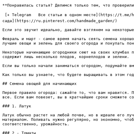
**Понравилась статья? Делимся только тем, что проверили
 [✈ Telegram   Все статьи в одном месте](https://t.me/handmadgarden) [🟦 ВКонтакте   Ответы на вопросы](https://vk.com/ozornaya_dacha) [📌 Pinterest   Лучшие идеи для 
сада](https://ru.pinterest.com/handmade_garden/)

Если это звучит идеально, давайте взглянем на некоторые
Февраль и март - самое время начать сеять семена хорошо
лучшие овощи и зелень для своего огорода и покупать пон
Некоторые начинающие огородники сеют на своих клумбах п
содержит лишь несколько плодов, корнеплодов и зелени.

Если вы только начали заниматься огородом, подумайте вм
Как только вы узнаете, что будете выращивать в этом год
## Семена овощей для начинающих

Первое правило огорода: сажайте то, что вам нравится. П
все. Если вам повезет, вы в кратчайшие сроки сможете со
### 1. Латук

Латук обычно растет на любой почве, но в идеале его луч
материалом. Поливать нужно регулярно, но экономно, чтоб
соответственно, урожайность.

### 2 - Томаты
