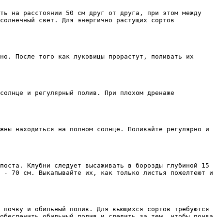
ть на расстоянии 50 см друг от друга, при этом между 
солнечный свет. Для энергично растущих сортов 
но. После того как луковицы прорастут, поливать их 
солнце и регулярный полив. При плохом дренаже 
жны находиться на полном солнце. Поливайте регулярно и 
поста. Клубни следует высаживать в борозды глубиной 15 
 - 70 см. Выкапывайте их, как только листья пожелтеют и 
 почву и обильный полив. Для вьющихся сортов требуются 
обеспечить обильный полив и следить за тем, чтобы почва 