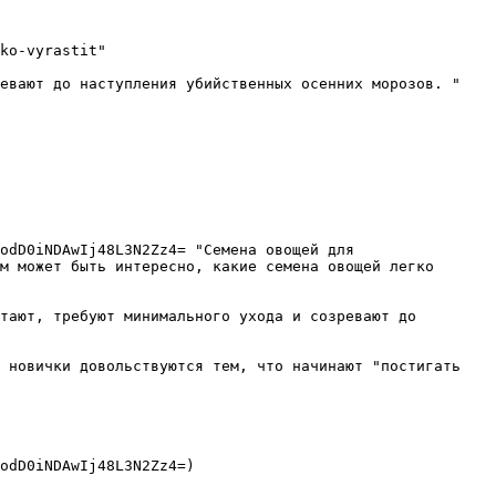
ko-vyrastit"

евают до наступления убийственных осенних морозов. "

odD0iNDAwIj48L3N2Zz4= "Семена овощей для 
м может быть интересно, какие семена овощей легко 
тают, требуют минимального ухода и созревают до 
 новички довольствуются тем, что начинают "постигать 
odD0iNDAwIj48L3N2Zz4=) 
