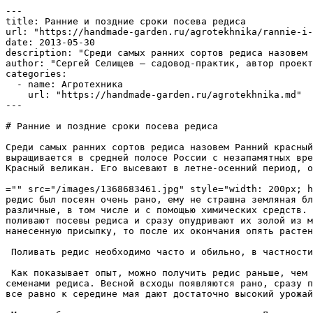
---

title: Ранние и поздние сроки посева редиса

url: "https://handmade-garden.ru/agrotekhnika/rannie-i-
date: 2013-05-30

description: "Среди самых ранних сортов редиса назовем 
author: "Сергей Селищев — садовод-практик, автор проект
categories:

  - name: Агротехника

    url: "https://handmade-garden.ru/agrotekhnika.md"

---

# Ранние и поздние сроки посева редиса

Среди самых ранних сортов редиса назовем Ранний красный
выращивается в средней полосе России с незапамятных вре
Красный великан. Его высевают в летне-осенний период, о
="" src="/images/1368683461.jpg" style="width: 200px; h
редис был посеян очень рано, ему не страшна земляная бл
различные, в том числе и с помощью химических средств. 
поливают посевы редиса и сразу опудривают их золой из м
нанесенную присыпку, то после их окончания опять растен
 Поливать редис необходимо часто и обильно, в частности при летних посевах. На них полив осуществляют дважды — утром и вечером.  

 Как показывает опыт, можно получить редис раньше, чем при самом раннем весеннем высеве. В декабре обработанную дисковым орудием с осени вспаханную землю засевают 
семенами редиса. Весной всходы появляются рано, сразу п
все равно к середине мая дают достаточно высокий урожай