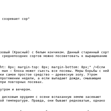
 созревает сор"

зовый (Красный) с белым кончиком. Данный старинный сорт 
 среднепоздних сортов можно посоветовать к выращиванию 
ht: 8px; margin-top: 8px; margin-bottom: 8px;" />Если 
 мая — блоха может съесть все посевы. Меры борьбы с ней 
ки самое простое средство — древесную золу. Утром 
протяжении недели, а если выпадают дожди, смывающие 
при повторных посевах.  

ой температуре. Правда, они бывают редковатые, однако 