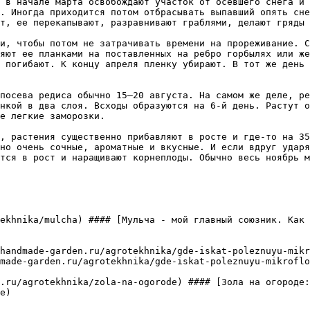
. Иногда приходится потом отбрасывать выпавший опять сне
т, ее перекапывают, разравнивают граблями, делают гряды 
яют ее планками на поставленных на ребро горбылях или же
 погибают. К концу апреля пленку убирают. В тот же день 
нкой в два слоя. Всходы образуются на 6-й день. Растут о
е легкие заморозки.  

но очень сочные, ароматные и вкусные. И если вдруг ударя
тся в рост и наращивают корнеплоды. Обычно весь ноябрь м
ekhnika/mulcha) #### [Мульча - мой главный союзник. Как 
handmade-garden.ru/agrotekhnika/gde-iskat-poleznuyu-mikr
made-garden.ru/agrotekhnika/gde-iskat-poleznuyu-mikroflo
.ru/agrotekhnika/zola-na-ogorode) #### [Зола на огороде