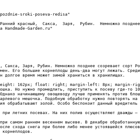
pozdnie-sroki-poseva-redisa"

Ранний красный,  Сакса,  Заря,  Рубин.  Немножко позднее
а Handmade-Garden.ru"

, Сакса, Заря, Рубин. Немножко позднее созревает сорт Ро
мен. Его большие корнеплоды день-два могут лежать. Среди
н долгое время может зимой храниться в хранилищах.

eight: 162px; float: right; margin-left: 8px; margin-rig
ошка. Но нужно промедлить, приступить к посеву где-то 10
Однако начинающему овощеводу лучше применять против блош
арлевого мешочка. Подобную обработку нужно повторять на 
ия обрабатывают золой. Особо беспокоит данный вредитель 
осле схода снега при более либо менее устоявшейся плюсов
 корнеплодов.  
