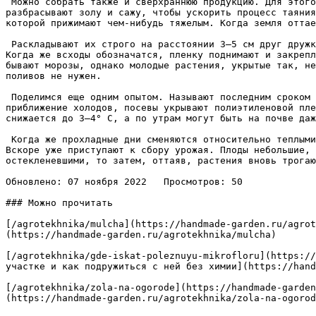
 Можно собрать также и сверхраннюю продукцию. Для этого в начале марта освобождают участок от осевшего снега и по оставшейся на месте будущих грядок ледяной корке 
разбрасывают золу и сажу, чтобы ускорить процесс таяния
которой прижимают чем-нибудь тяжелым. Когда земля оттае
 Раскладывают их строго на расстоянии 3—5 см друг дружки, чтобы потом не затрачивать времени на прореживание. Семена всходят довольно медленно — спустя 12—15 суток. 
Когда же всходы обозначатся, пленку поднимают и закрепл
бывают морозы, однако молодые растения, укрытые так, не
поливов не нужен.  

 Поделимся еще одним опытом. Называют последним сроком посева редиса обычно 15—20 августа. На самом же деле, редис можно высевать и намного позднее. Чувствуя 
приближение холодов, посевы укрывают полиэтиленовой пле
снижается до 3—4° С, а по утрам могут быть на почве даж
 Когда же прохладные дни сменяются относительно теплыми, растения существенно прибавляют в росте и где-то на 35-й день со дня посева образуют маленькие корнеплоды. 
Вскоре уже приступают к сбору урожая. Плоды небольшие, 
остекленевшими, то затем, оттаяв, растения вновь трогаю
Обновлено: 07 ноября 2022   Просмотров: 50

### Можно прочитать

[/agrotekhnika/mulcha](https://handmade-garden.ru/agrot
(https://handmade-garden.ru/agrotekhnika/mulcha)

[/agrotekhnika/gde-iskat-poleznuyu-mikrofloru](https://
участке и как подружиться с ней без химии](https://hand
[/agrotekhnika/zola-na-ogorode](https://handmade-garden