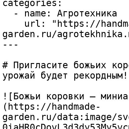
categories:

  - name: Агротехника

    url: "https://handmade-
garden.ru/agrotekhnika.m
---

# Пригласите божьих кор
урожай будет рекордным!

![Божьи коровки – миниа
(https://handmade-
garden.ru/data:image/sv
0iaHR0cDovL3d3dy53My5vc