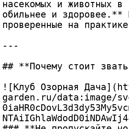
насекомых и животных в 
обильнее и здоровее.** 
проверенные на практике
---

## **Почему стоит звать
![Клуб Озорная Дача](ht
garden.ru/data:image/sv
0iaHR0cDovL3d3dy53My5vc
NTAiIGhlaWdodD0iNDAwIj4
### **Не пропускайте но