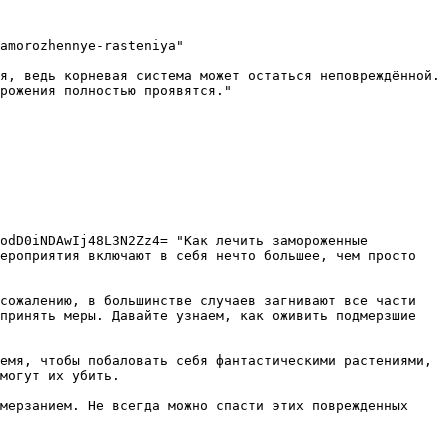
amorozhennye-rasteniya"

я, ведь корневая система может остаться неповреждённой. 
рожения полностью проявятся."

odD0iNDAwIj48L3N2Zz4= "Как лечить замороженные 
ероприятия включают в себя нечто большее, чем просто 
сожалению, в большинстве случаев загнивают все части 
принять меры. Давайте узнаем, как оживить подмерзшие 
емя, чтобы побаловать себя фантастическими растениями, 
могут их убить. 

мерзанием. Не всегда можно спасти этих поврежденных 