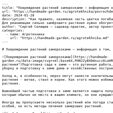
---

title: "Повреждение растений заморозками – информация о
url: "https://handmade-garden.ru/agrotekhnika/povrezhde
date: 2024-01-28

description: "Как правило, наземная часть цветка погиба
Для реанимации сильно замёрзшего растения нужно обогрет
author: "Сергей Селищев — садовод-практик, автор проект
categories:

  - name: Агротехника

    url: "https://handmade-garden.ru/agrotekhnika.md"

---

# Повреждение растений заморозками – информация о том, 
![Повреждение растений заморозками](https://handmade-
garden.ru/data:image/svg+xml;base64,PHN2ZyB4bWxucz0iaHR
растения")Подготовка сада к зиме — это рутинная работа,
уборку и подготовку к зиме дома и хозяйственных построе
Холод и, в особенности, мороз могут нанести значительны
растения - ветви, ствол и корни. Как этого можно избежа
растения.

Важнейшей частью подготовки к зиме является защита полу
которым обычно не место в вашем климате, но они нуждают
Иногда вы пропускаете несколько растений или погода ста
особей, но есть методы лечения замерзших растений. 
