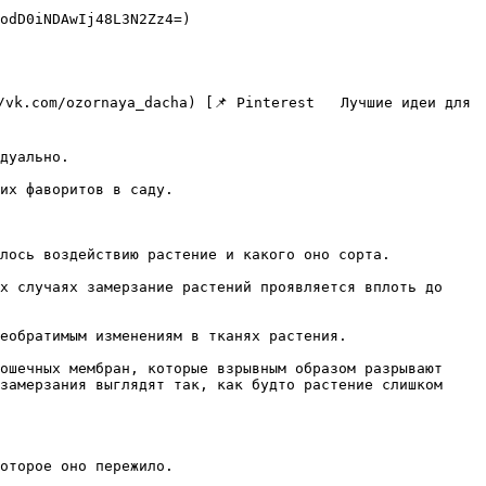
odD0iNDAwIj48L3N2Zz4=) 

дуально. 

их фаворитов в саду.

лось воздействию растение и какого оно сорта. 

х случаях замерзание растений проявляется вплоть до 
еобратимым изменениям в тканях растения. 

ошечных мембран, которые взрывным образом разрывают 
замерзания выглядят так, как будто растение слишком 
оторое оно пережило. 
