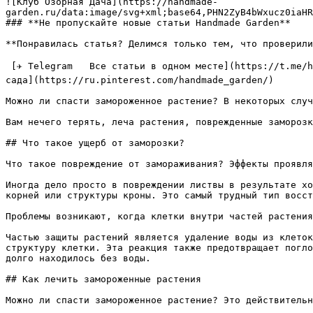
![Клуб Озорная Дача](https://handmade-
garden.ru/data:image/svg+xml;base64,PHN2ZyB4bWxucz0iaHR
### **Не пропускайте новые статьи Handmade Garden**

**Понравилась статья? Делимся только тем, что проверили
 [✈ Telegram   Все статьи в одном месте](https://t.me/handmadgarden) [🟦 ВКонтакте   Ответы на вопросы](https://vk.com/ozornaya_dacha) [📌 Pinterest   Лучшие идеи для 
сада](https://ru.pinterest.com/handmade_garden/)

Можно ли спасти замороженное растение? В некоторых случ
Вам нечего терять, леча растения, поврежденные заморозк
## Что такое ущерб от заморозки?

Что такое повреждение от замораживания? Эффекты проявля
Иногда дело просто в повреждении листвы в результате хо
корней или структуры кроны. Это самый трудный тип восст
Проблемы возникают, когда клетки внутри частей растения
Частью защиты растений является удаление воды из клеток
структуру клетки. Эта реакция также предотвращает погло
долго находилось без воды.

## Как лечить замороженные растения

Можно ли спасти замороженное растение? Это действительн