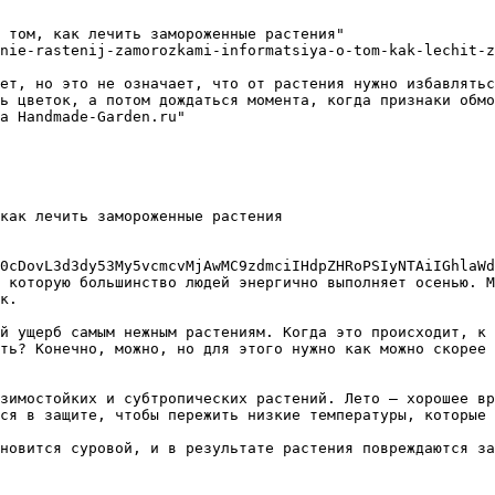
 том, как лечить замороженные растения"

nie-rastenij-zamorozkami-informatsiya-o-tom-kak-lechit-z
ет, но это не означает, что от растения нужно избавлятьс
ь цветок, а потом дождаться момента, когда признаки обмо
а Handmade-Garden.ru"

как лечить замороженные растения

0cDovL3d3dy53My5vcmcvMjAwMC9zdmciIHdpZHRoPSIyNTAiIGhlaWd
 которую большинство людей энергично выполняет осенью. М
к. 

й ущерб самым нежным растениям. Когда это происходит, к 
ть? Конечно, можно, но для этого нужно как можно скорее 
зимостойких и субтропических растений. Лето — хорошее вр
ся в защите, чтобы пережить низкие температуры, которые 
новится суровой, и в результате растения повреждаются за