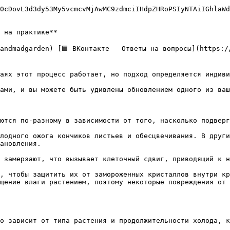
0cDovL3d3dy53My5vcmcvMjAwMC9zdmciIHdpZHRoPSIyNTAiIGhlaWd
 на практике**

аях этот процесс работает, но подход определяется индиви
ами, и вы можете быть удивлены обновлением одного из ваш
ются по-разному в зависимости от того, насколько подверг
лодного ожога кончиков листьев и обесцвечивания. В други
ановления. 

 замерзают, что вызывает клеточный сдвиг, приводящий к н
, чтобы защитить их от замороженных кристаллов внутри кр
щение влаги растением, поэтому некоторые повреждения от 
о зависит от типа растения и продолжительности холода, к