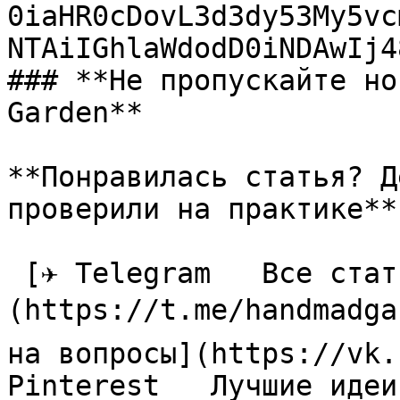
0iaHR0cDovL3d3dy53My5vc
NTAiIGhlaWdodD0iNDAwIj4
### **Не пропускайте но
Garden**

**Понравилась статья? Д
проверили на практике**

 [✈ Telegram   Все статьи в одном месте]
(https://t.me/handmadga
на вопросы](https://vk.
Pinterest   Лучшие идеи