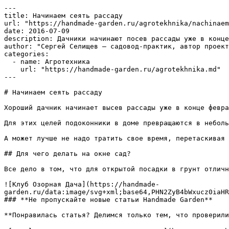
---

title: Начинаем сеять рассаду

url: "https://handmade-garden.ru/agrotekhnika/nachinaem
date: 2016-07-09

description: Дачники начинают посев рассады уже в конце
author: "Сергей Селищев — садовод-практик, автор проект
categories:

  - name: Агротехника

    url: "https://handmade-garden.ru/agrotekhnika.md"

---

# Начинаем сеять рассаду

Хороший дачник начинает высев рассады уже в конце февра
Для этих целей подоконники в доме превращаются в неболь
А может лучше не надо тратить свое время, перетаскивая 
## Для чего делать на окне сад?

Все дело в том, что для открытой посадки в грунт отличн
![Клуб Озорная Дача](https://handmade-
garden.ru/data:image/svg+xml;base64,PHN2ZyB4bWxucz0iaHR
### **Не пропускайте новые статьи Handmade Garden**

**Понравилась статья? Делимся только тем, что проверили