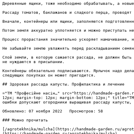
Деревянные ящики, тоже необходимо обрабатывать, а новые
Рассаду томатов, баклажанов и сладкого перца, проводят 
Вначале, контейнеры или ящики, заполняются подготовленн
Потом земля аккуратно уплотняется и можно приступать не
Процесс прорастания значительно ускоряет намачивание, н
Не забывайте землю увлажнять перед раскладыванием семян
Слой земли, в которую сажается рассада, не должен быть 
не нуждаются в присыпании.

Контейнеры обязательно подписываются. Ярлычок надо дела
следующих покупках он может пригодится.

## Здоровая рассада капусты. Профилактика и лечение 

="ТМ "Професійне насін…" src="https://handmade-garden.r
12px; margin-top: 12px; margin-bottom: 12px;" title="ТМ
ошибки допускают огородники выращивая рассаду капусты, 
Обновлено: 07 ноября 2022   Просмотров: 58

### Можно прочитать

[/agrotekhnika/mulcha](https://handmade-garden.ru/agrot
(https://handmade-garden.ru/agrotekhnika/mulcha)
