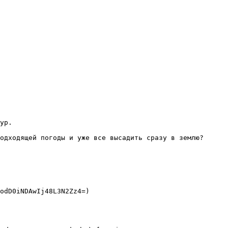
ур.

одходящей погоды и уже все высадить сразу в землю?

odD0iNDAwIj48L3N2Zz4=) 
