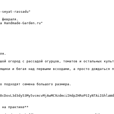
-seyat-rassadu"

 февраля.

а Handmade-Garden.ru"

ля.

шой огород с рассадой огурцов, томатов и остальных культ
ящики и бегая над первыми всходами, а просто дождаться п
о подходят семена большого размера.

0cDovL3d3dy53My5vcmcvMjAwMC9zdmciIHdpZHRoPSIyNTAiIGhlaWd
 на практике**
