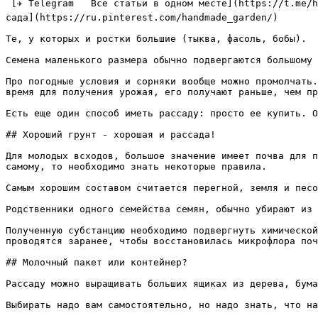
 [✈ Telegram   Все статьи в одном месте](https://t.me/handmadgarden) [🟦 ВКонтакте   Ответы на вопросы](https://vk.com/ozornaya_dacha) [📌 Pinterest   Лучшие идеи для 
сада](https://ru.pinterest.com/handmade_garden/)

Те, у которых и ростки большие (тыква, фасоль, бобы).

Семена маленького размера обычно подвергаются большому 
Про погодные условия и сорняки вообще можно промолчать.
время для получения урожая, его получают раньше, чем пр
Есть еще один способ иметь рассаду: просто ее купить. О
## Хороший грунт - хорошая и рассада!

Для молодых всходов, большое значение имеет почва для п
самому, то необходимо знать некоторые правила.

Самым хорошим составом считается перегной, земля и песо
Родственники одного семейства семян, обычно убирают из 
Полученную субстанцию необходимо подвергнуть химической
проводятся заранее, чтобы восстановилась микрофлора поч
## Молочный пакет или контейнер?

Рассаду можно выращивать больших ящиках из дерева, бума
Выбирать надо вам самостоятельно, но надо знать, что на