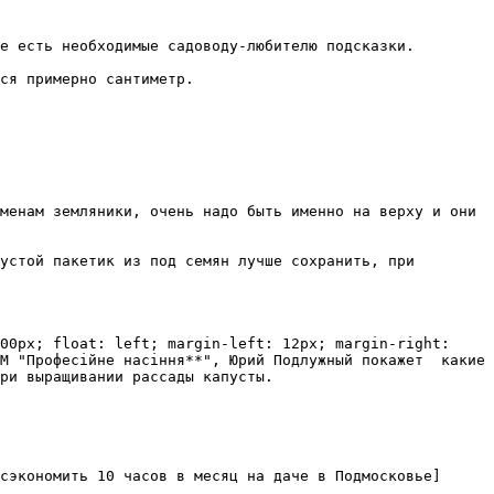
е есть необходимые садоводу-любителю подсказки.

ся примерно сантиметр.

менам земляники, очень надо быть именно на верху и они 
устой пакетик из под семян лучше сохранить, при 
00px; float: left; margin-left: 12px; margin-right: 
М "Професійне насіння**", Юрий Подлужный покажет  какие 
ри выращивании рассады капусты.

сэкономить 10 часов в месяц на даче в Подмосковье]