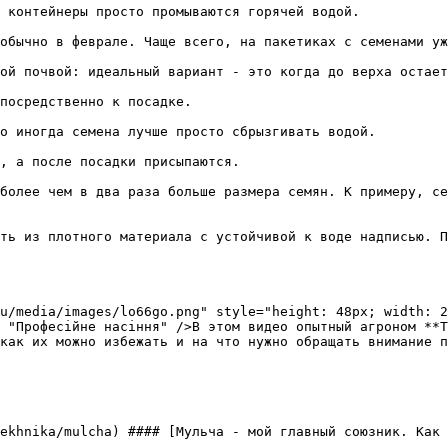
 контейнеры просто промываются горячей водой.

обычно в феврале. Чаще всего, на пакетиках с семенами уж
ой почвой: идеальный вариант - это когда до верха остает
посредственно к посадке.

о иногда семена лучше просто сбрызгивать водой.

, а после посадки присыпаются.

более чем в два раза больше размера семян. К примеру, се
ть из плотного материала с устойчивой к воде надписью. П
u/media/images/lo66go.png" style="height: 48px; width: 2
 "Професійне насіння" />В этом видео опытный агроном **Т
как их можно избежать и на что нужно обращать внимание п
ekhnika/mulcha) #### [Мульча - мой главный союзник. Как 