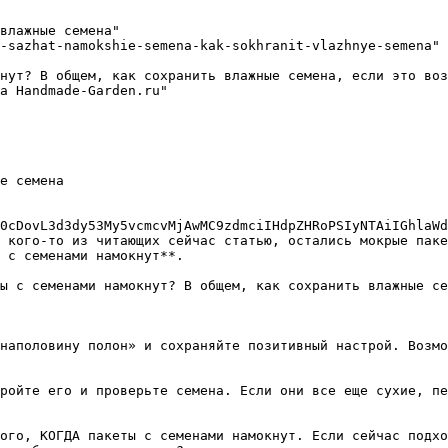
влажные семена"

-sazhat-namokshie-semena-kak-sokhranit-vlazhnye-semena"

нут? В общем, как сохранить влажные семена, если это воз
а Handmade-Garden.ru"

е семена

0cDovL3d3dy53My5vcmcvMjAwMC9zdmciIHdpZHRoPSIyNTAiIGhlaWd
 кого-то из читающих сейчас статью, остались мокрые паке
 с семенами намокнут**. 

ы с семенами намокнут? В общем, как сохранить влажные се
наполовину полон» и сохраняйте позитивный настрой. Возмо
ройте его и проверьте семена. Если они все еще сухие, пе
ого, КОГДА пакеты с семенами намокнут. Если сейчас подхо