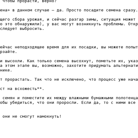
 чтобы прорасти, верно? 

ена» в данном случае – да. Просто посадите семена сразу.

щего сбора урожая, и сейчас разгар зимы, ситуация может 
о это обнаружили), у вас могут возникнуть проблемы. Откр
следует выбросить.

ейчас неподходящее время для их посадки, вы можете попыт
рзайте.

и высохли. Как только семена высохнут, пометьте их, указ
а этом этапе вы, возможно, захотите придумать альтернати
нике.

т прорастать. Так что не исключено, что процесс уже нача
ст на всхожесть**. 

 семян и поместите их между влажными бумажными полотенца
обы убедиться, что они проросли. Если да, то с ними все 
 они не смогут намокнуть!
