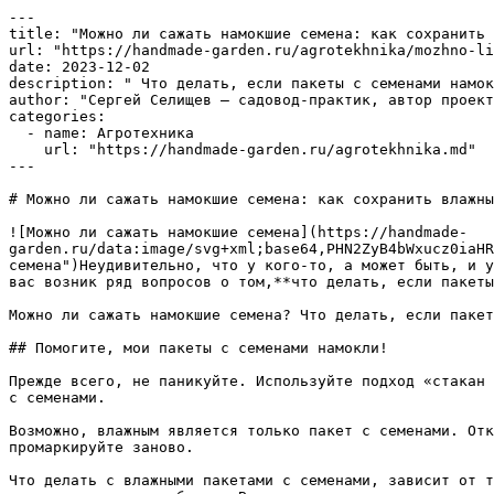
---

title: "Можно ли сажать намокшие семена: как сохранить 
url: "https://handmade-garden.ru/agrotekhnika/mozhno-li
date: 2023-12-02

description: " Что делать, если пакеты с семенами намок
author: "Сергей Селищев — садовод-практик, автор проект
categories:

  - name: Агротехника

    url: "https://handmade-garden.ru/agrotekhnika.md"

---

# Можно ли сажать намокшие семена: как сохранить влажны
![Можно ли сажать намокшие семена](https://handmade-
garden.ru/data:image/svg+xml;base64,PHN2ZyB4bWxucz0iaHR
семена")Неудивительно, что у кого-то, а может быть, и у
вас возник ряд вопросов о том,**что делать, если пакеты
Можно ли сажать намокшие семена? Что делать, если пакет
## Помогите, мои пакеты с семенами намокли!

Прежде всего, не паникуйте. Используйте подход «стакан 
с семенами. 

Возможно, влажным является только пакет с семенами. Отк
промаркируйте заново.

Что делать с влажными пакетами с семенами, зависит от т