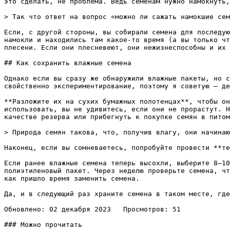
это сделать, не проблема. Ведь семенам нужно намокнуть,
> Так что ответ на вопрос «можно ли сажать намокшие сем
Если, с другой стороны, вы собирали семена для последую
намокли и находились там какое-то время (а вы только чт
плесени. Если они плесневеют, они нежизнеспособны и их 
## Как сохранить влажные семена

Однако если вы сразу же обнаружили влажные пакеты, но с
свойственно экспериментирование, поэтому я советую — де
**Разложите их на сухих бумажных полотенцах**, чтобы он
использовать, вы не удивитесь, если они не прорастут. Н
качестве резерва или прибегнуть к покупке семян в питом
> Природа семян такова, что, получив влагу, они начинаю
Наконец, если вы сомневаетесь, попробуйте провести **те
Если ранее влажные семена теперь высохли, выберите 8–10
полиэтиленовый пакет. Через неделю проверьте семена, чт
как пришло время заменить семена.

Да, и в следующий раз храните семена в таком месте, где
Обновлено: 02 декабря 2023   Просмотров: 51

### Можно прочитать
