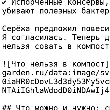
✔️ Испорченные консервы,
убивают полезных бактери
Серёжа предложил повеси
Я согласилась. Теперь д
нельзя совать в компост
![Что нельзя в компост]
garden.ru/data:image/sv
0iaHR0cDovL3d3dy53My5vc
NTAiIGhlaWdodD0iNDAwIj4
## Что можно и нужно: с