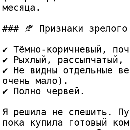
месяца.

### 🍂 Признаки зрелого 
✔️ Тёмно-коричневый, поч
✔️ Рыхлый, рассыпчатый, 
✔️ Не видны отдельные ве
очень мало).  

✔️ Полно червей.

Я решила не спешить. Пу
пока купила готовый ком