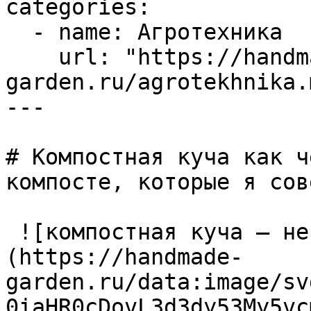
categories:

  - name: Агротехника

    url: "https://handmade-
garden.ru/agrotekhnika.m
---

# Компостная куча как ч
компосте, которые я сов
 ![компостная куча — не
(https://handmade-
garden.ru/data:image/sv
0iaHR0cDovL3d3dy53My5vc