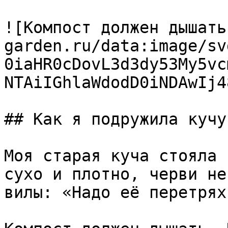
![Компост должен дышать
garden.ru/data:image/sv
0iaHR0cDovL3d3dy53My5vc
NTAiIGhlaWdodD0iNDAwIj4
## Как я подружила кучу
Моя старая куча стояла 
сухо и плотно, черви не
вилы: «Надо её перетрях