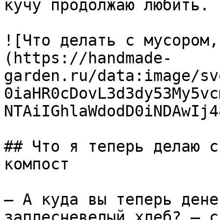
кучу продолжаю любить.

![Что делать с мусором,
(https://handmade-
garden.ru/data:image/sv
0iaHR0cDovL3d3dy53My5vc
NTAiIGhlaWdodD0iNDAwIj4
## Что я теперь делаю с
компост

— А куда вы теперь дене
заплесневелый хлеб? — с