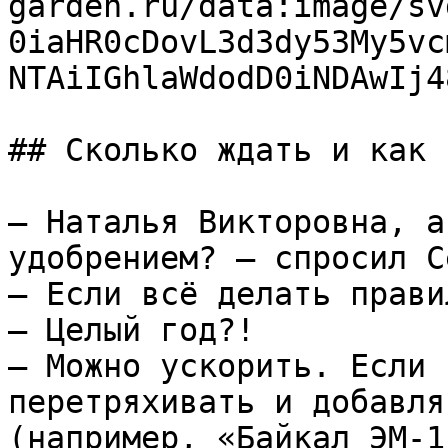
garden.ru/data:image/sv
0iaHR0cDovL3d3dy53My5vc
NTAiIGhlaWdodD0iNDAwIj4
## Сколько ждать и как 
— Наталья Викторовна, а
удобрением? — спросил С
— Если всё делать правил
— Целый год?!  

— Можно ускорить. Если 
перетряхивать и добавля
(например, «Байкал ЭМ-1