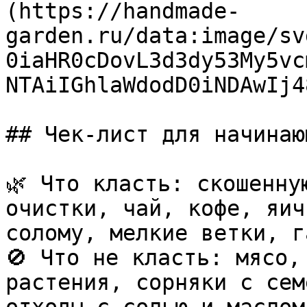
(https://handmade-
garden.ru/data:image/sv
0iaHR0cDovL3d3dy53My5vc
NTAiIGhlaWdodD0iNDAwIj4
## Чек-лист для начинаю
🌿 Что класть: скошенну
очистки, чай, кофе, яич
солому, мелкие ветки, г
🚫 Что не класть: мясо,
растения, сорняки с сем