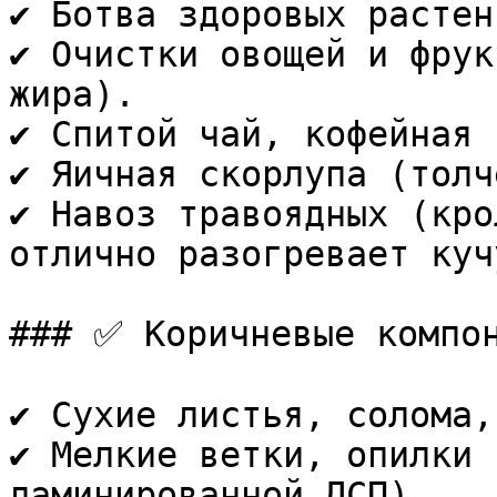
✔️ Ботва здоровых растени
✔️ Очистки овощей и фрук
жира).  

✔️ Спитой чай, кофейная 
✔️ Яичная скорлупа (толч
✔️ Навоз травоядных (кро
отлично разогревает кучу
### ✅ Коричневые компон
✔️ Сухие листья, солома,
✔️ Мелкие ветки, опилки 
ламинированной ДСП).  
