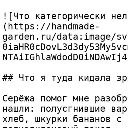
![Что категорически нел
(https://handmade-
garden.ru/data:image/sv
0iaHR0cDovL3d3dy53My5vc
NTAiIGhlaWdodD0iNDAwIj4
## Что я туда кидала зр
Серёжа помог мне разобр
нашли: полусгнившие вар
хлеб, шкурки бананов с 