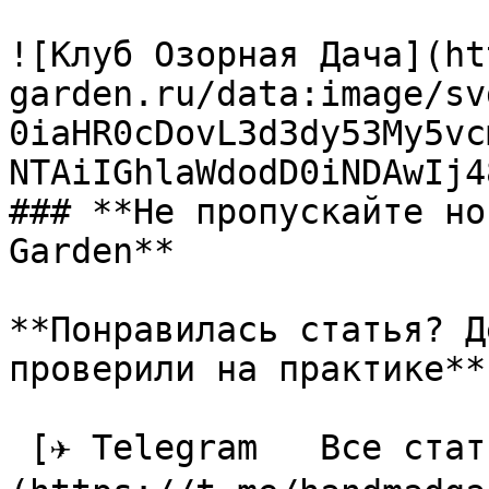
![Клуб Озорная Дача](ht
garden.ru/data:image/sv
0iaHR0cDovL3d3dy53My5vc
NTAiIGhlaWdodD0iNDAwIj4
### **Не пропускайте но
Garden**

**Понравилась статья? Д
проверили на практике**

 [✈ Telegram   Все статьи в одном месте]