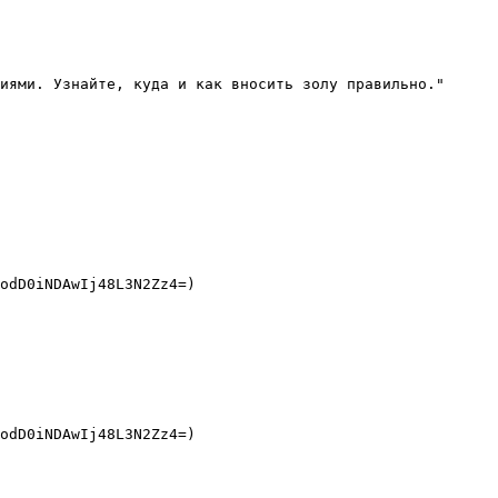
иями. Узнайте, куда и как вносить золу правильно."

odD0iNDAwIj48L3N2Zz4=)

odD0iNDAwIj48L3N2Zz4=) 
