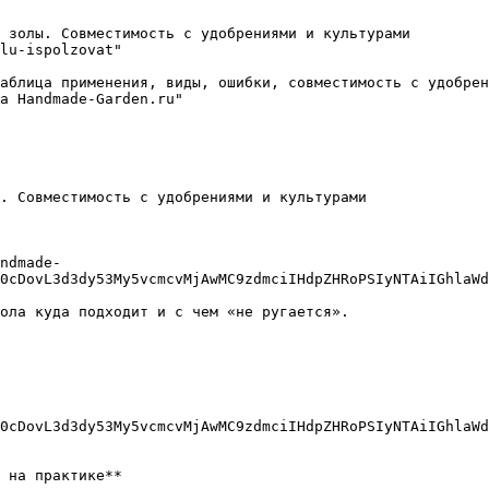
 золы. Совместимость с удобрениями и культурами

lu-ispolzovat"

аблица применения, виды, ошибки, совместимость с удобрен
а Handmade-Garden.ru"

. Совместимость с удобрениями и культурами

ndmade-
0cDovL3d3dy53My5vcmcvMjAwMC9zdmciIHdpZHRoPSIyNTAiIGhlaWd
ола куда подходит и с чем «не ругается».

0cDovL3d3dy53My5vcmcvMjAwMC9zdmciIHdpZHRoPSIyNTAiIGhlaWd
 на практике**
