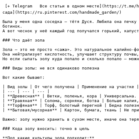
 [✈ Telegram   Все статьи в одном месте](https://t.me/handmadgarden) [🟦 ВКонтакте   Ответы на вопросы](https://vk.com/ozornaya_dacha) [📌 Pinterest   Лучшие идеи для 
сада](https://ru.pinterest.com/handmade_garden/)

Была у меня одна соседка — тётя Дуся. Любила она печку 
ботинок.  

А вот чеснок у неё каждый год получался горький, капуст
### Что даёт зола

Зола — это не просто «сажа». Это натуральное калийно-фо
Она нейтрализует кислотность, улучшает структуру почвы,
Но если сыпать золу куда попало и сколько попало — можн
### Виды золы: не вся одинаково полезна

Вот какие бывают:

| Вид золы | От чего получена | Применение на участке |

| --- | --- | --- |

| **Древесная** | Ветки, поленья, кора | Универсальна. 
| **Травяная** | Солома, сорняки, ботва | Больше калия,
| **Торфяная** | Торф, болотный перегной | Бедна полезн
| **Бытовая/мусорная** | Картон, бумага, ткань | Не при
Важно: золу нужно хранить в сухом месте, иначе она теря
### Кода золу вносить: точно в цель

**Под какие культуры зола подходит:**
