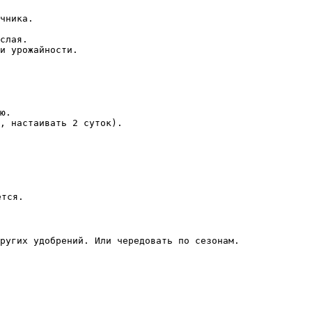
чника.

слая.

и урожайности.

ю.

, настаивать 2 суток).

тся.

ругих удобрений. Или чередовать по сезонам.
