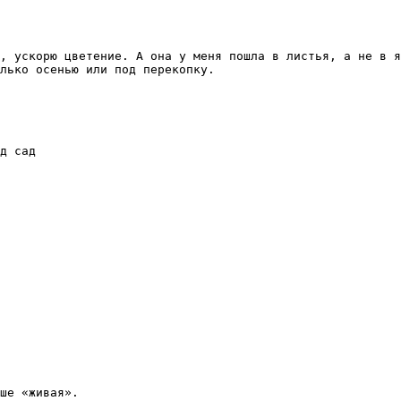
, ускорю цветение. А она у меня пошла в листья, а не в я
лько осенью или под перекопку.

д сад

ше «живая».
