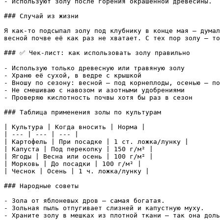
- Используют золу после горения окрашенной древесины.

### Случай из жизни

Я как-то подсыпал золу под клубнику в конце мая — думал
весной почве её как раз не хватает. С тех пор золу — то
### ✅ Чек-лист: как использовать золу правильно

- Использую только древесную или травяную золу

- Храню её сухой, в ведре с крышкой

- Вношу по сезону: весной — под корнеплоды, осенью — по
- Не смешиваю с навозом и азотными удобрениями

- Проверяю кислотность почвы хотя бы раз в сезон

### Таблица применения золы по культурам

| Культура | Когда вносить | Норма |

| --- | --- | --- |

| Картофель | При посадке | 1 ст. ложка/лунку |

| Капуста | Под перекопку | 150 г/м² |

| Ягоды | Весна или осень | 100 г/м² |

| Морковь | До посадки | 100 г/м² |

| Чеснок | Осень | 1 ч. ложка/лунку |

### Народные советы

- Зола от яблоневых дров — самая богатая.

- Зольная пыль отпугивает слизней и капустную муху.

- Храните золу в мешках из плотной ткани — так она доль