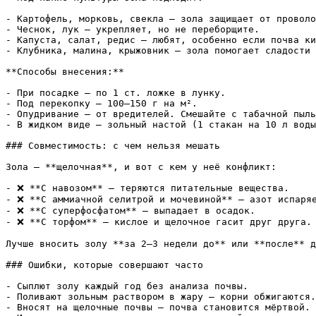
- Картофель, морковь, свекла — зола защищает от проволо
- Чеснок, лук — укрепляет, но не переборщите.

- Капуста, салат, редис — любят, особенно если почва ки
- Клубника, малина, крыжовник — зола помогает сладости 
**Способы внесения:**

- При посадке — по 1 ст. ложке в лунку.

- Под перекопку — 100–150 г на м².

- Опудривание — от вредителей. Смешайте с табачной пыль
- В жидком виде — зольный настой (1 стакан на 10 л воды
### Совместимость: с чем нельзя мешать

Зола — **щелочная**, и вот с кем у неё конфликт:

- ❌ **С навозом** — теряются питательные вещества.

- ❌ **С аммиачной селитрой и мочевиной** — азот испаряе
- ❌ **С суперфосфатом** — выпадает в осадок.

- ❌ **С торфом** — кислое и щелочное гасит друг друга.

Лучше вносить золу **за 2–3 недели до** или **после** д
### Ошибки, которые совершают часто

- Сыплют золу каждый год без анализа почвы.

- Поливают зольным раствором в жару — корни обжигаются.

- Вносят на щелочные почвы — почва становится мёртвой.
