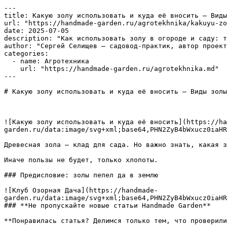
---

title: Какую золу использовать и куда её вносить – Виды
url: "https://handmade-garden.ru/agrotekhnika/kakuyu-zo
date: 2025-07-05

description: "Как использовать золу в огороде и саду: т
author: "Сергей Селищев — садовод-практик, автор проект
categories:

  - name: Агротехника

    url: "https://handmade-garden.ru/agrotekhnika.md"

---

# Какую золу использовать и куда её вносить – Виды золы
![Какую золу использовать и куда её вносить](https://ha
garden.ru/data:image/svg+xml;base64,PHN2ZyB4bWxucz0iaHR
Древесная зола — клад для сада. Но важно знать, какая з
Иначе пользы не будет, только хлопоты.

### Предисловие: золы пепел да в землю

![Клуб Озорная Дача](https://handmade-
garden.ru/data:image/svg+xml;base64,PHN2ZyB4bWxucz0iaHR
### **Не пропускайте новые статьи Handmade Garden**

**Понравилась статья? Делимся только тем, что проверили