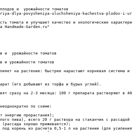
плодов и  урожайности томатов

riya-dlya-povysheniya-uluchsheniya-kachestva-plodov-i-ur
сть томата и улучшает качество и экологические характери
а Handmade-Garden.ru"

в и  урожайности томатов

в и урожайности томатов

лияет на растение: быстрее нарастают корневая система и 
арат (его добывают из торфа и бурых углей).

вят сразу на 2-3 месяца: 100 г препарата растворяют в 40
неоднократно по схеме:

т энергию прорастания);

лого пива), всего 20 г раствора на стаканчик с рассадой 
 (рассада хорошо приживается);

 под корень из расчета 0,5-1 л на растение (для усиления