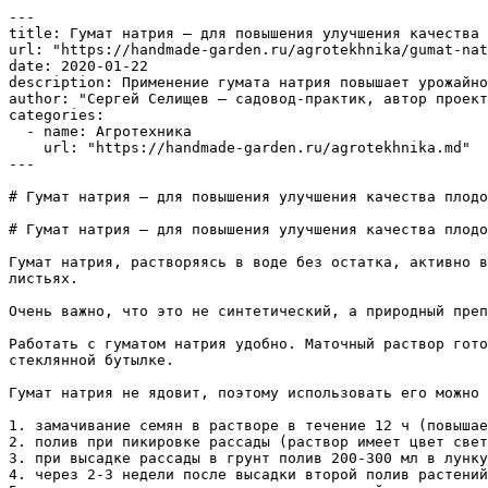
---

title: Гумат натрия — для повышения улучшения качества 
url: "https://handmade-garden.ru/agrotekhnika/gumat-nat
date: 2020-01-22

description: Применение гумата натрия повышает урожайно
author: "Сергей Селищев — садовод-практик, автор проект
categories:

  - name: Агротехника

    url: "https://handmade-garden.ru/agrotekhnika.md"

---

# Гумат натрия — для повышения улучшения качества плодо
# Гумат натрия — для повышения улучшения качества плодо
Гумат натрия, растворяясь в воде без остатка, активно в
листьях.

Очень важно, что это не синтетический, а природный преп
Работать с гуматом натрия удобно. Маточный раствор гото
стеклянной бутылке.

Гумат натрия не ядовит, поэтому использовать его можно 
1. замачивание семян в растворе в течение 12 ч (повышае
2. полив при пикировке рассады (раствор имеет цвет свет
3. при высадке рассады в грунт полив 200-300 мл в лунку
4. через 2-3 недели после высадки второй полив растений