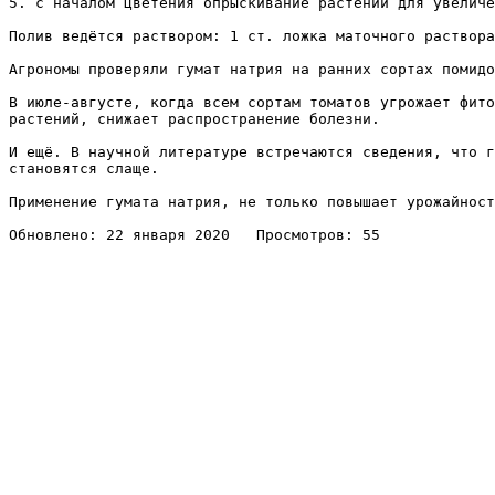
5. с началом цветения опрыскивание растений для увеличе
Полив ведётся раствором: 1 ст. ложка маточного раствора
Агрономы проверяли гумат натрия на ранних сортах помидо
В июле-августе, когда всем сортам томатов угрожает фито
растений, снижает распространение болезни.

И ещё. В научной литературе встречаются сведения, что г
становятся слаще.

Применение гумата натрия, не только повышает урожайност