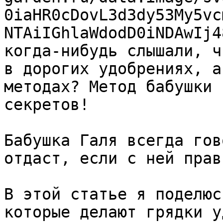
0iaHR0cDovL3d3dy53My5vc
NTAiIGhlaWdodD0iNDAwIj4
когда-нибудь слышали, ч
в дорогих удобрениях, а
методах? Метод бабушки 
секретов!

Бабушка Галя всегда гов
отдаст, если с ней прав
В этой статье я поделюс
которые делают грядки у