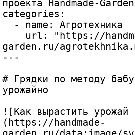
проекта Handmade-Garden.
categories:

  - name: Агротехника

    url: "https://handmade-
garden.ru/agrotekhnika.m
---

# Грядки по методу бабу
урожайно

![Как вырастить урожай 
(https://handmade-
garden.ru/data:image/sv