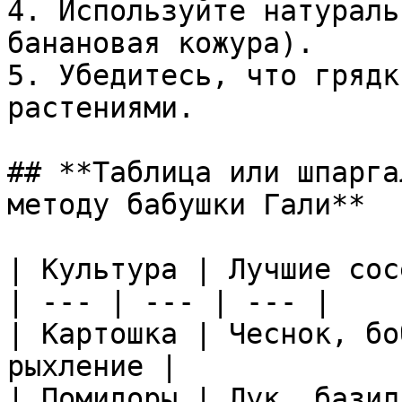
4. Используйте натураль
банановая кожура).

5. Убедитесь, что грядк
растениями.

## **Таблица или шпарга
методу бабушки Гали**

| Культура | Лучшие сос
| --- | --- | --- |

| Картошка | Чеснок, бо
рыхление |

| Помидоры | Лук, базил