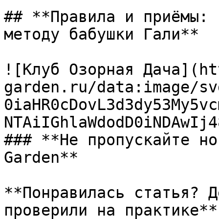
## **Правила и приёмы: 
методу бабушки Гали**

![Клуб Озорная Дача](ht
garden.ru/data:image/sv
0iaHR0cDovL3d3dy53My5vc
NTAiIGhlaWdodD0iNDAwIj4
### **Не пропускайте но
Garden**

**Понравилась статья? Д
проверили на практике**
