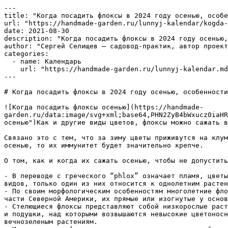
---
title: "Когда посадить флоксы в 2024 году осенью, особенности осенней посадки и пересадки на новое место"
url: "https://handmade-garden.ru/lunnyj-kalendar/kogda-posadit-floksy-v-2024-godu-osenyu-osobennosti-osennej-posadki-i-peresadki-na-novoe-mesto"
date: 2021-08-30
description: "Когда посадить флоксы в 2024 году осенью, особенности осенней посадки и пересадки на новое место."
author: "Сергей Селищев — садовод-практик, автор проекта Handmade-Garden.ru"
categories:
  - name: Календарь
    url: "https://handmade-garden.ru/lunnyj-kalendar.md"
---

# Когда посадить флоксы в 2024 году осенью, особенности осенней посадки и пересадки на новое место

![Когда посадить флоксы осенью](https://handmade-garden.ru/data:image/svg+xml;base64,PHN2ZyB4bWxucz0iaHR0cDovL3d3dy53My5vcmcvMjAwMC9zdmciIHdpZHRoPSIyNTAiIGhlaWdodD0iNDAwIj48L3N2Zz4= "Когда посадить флоксы осенью")Как и другие виды цветов, флоксы можно сажать весной и осенью, но осенняя посадка в 2024 году все-таки предпочтительнее.

Связано это с тем, что за зиму цветы приживутся на клумбе, и с наступлением весны сразу начнут развиваться, раньше начнут цвести. Кроме того, если посадить флоксы осенью, то их иммунитет будет значительно крепче.

О том, как и когда их сажать осенью, чтобы не допустить непростительных ошибок, узнаем в статье.

- В переводе с греческого “phlox” означает пламя, цветы получили это название из-за ярко-красной окраски их дикорастущего вида. Род флоксов включает в себя около 60 видов, только один из них относится к однолетним растениям (флокс Друммонда), все остальные являются многолетними.
- По своим морфологическим особенностям многолетние флоксы разделяются на две основные группы — кустовые и стелющиеся. Кустовые флоксы распространены в восточной части Северной Америки, их прямые или изогнутые у основания стебли заканчиваются зонтиковидным или метельчатым соцветием.
- Стелющиеся флоксы представляют собой низкорослые растения с ветвящимися ползучими или стелющимися по земле стеблями. Они образуют ковры различной плотности, дерники и подушки, над которыми возвышаются невысокие цветоносные побеги. Стелющиеся флоксы цветут, как правило, весной или в начале лета, многие из них относятся к вечнозеленым растениям.
- Известно, что флоксы лучше всего растут на рыхлый почвах, богатых органическим удобрениями. На ней достигается наилучший декоративный эффект: большие соцветия, мощные кусты, крупные отдельные цветки и продолжительное цветение. Флоксы образуют большое количество листьев и цветов в период вегетации, в это время они извлекают из почвы много питательных веществ, поэтому рекомендуется делать систематические подкормки и поддерживать достаточную влажность.
- Флоксы считаются неприхотливыми растениями, они растут даже на очень бедных почвах, однако, если грунт недостаточно рыхлый и влажный, хороший декоративный эффект не будет достигнут. Высаживать флоксы можно как весной, так и осенью, лучше всего использовать для посадки рыхлые среднесуглинистые плодородные и влажные почвы с pH, близким к нейтральному.
- У флоксов мощная и разветвленная корневая система, залегающая на глубине 25-30 см, при этом основная масса питающих корней находится в пределах 20 см от поверхности земли. Плодородную почву следует помещать на эту глубину. При посадке флоксов корневую шайку располагают на 2-3 см ниже уровня земли.
- Флоксы хорошо растут на солнце и в тени, при этом в солнечных местах они пышнее цветут, но сроки цветения сокращаются. Для посадки многолетних флоксов лучше всего выбирать участки, надежно защищенные от холодных ветров. В них лучше сохраняется влага, а зимой скапливается больше снега, который будет защищать растения от вымерзания.
- Уход за флоксами сводится к внесению удобрений, рыхлению почвы, регулярным поливам и борьбе с вредителями и болезнями. Полив лучше проводить во второй половине дня, так вода будет меньше испаряться. Флоксы плохо переносят сухость почвы, поэтому в засушливую погоду их необходимо поливать регулярно.

![Клуб Озорная Дача](https://handmade-garden.ru/data:image/svg+xml;base64,PHN2ZyB4bWxucz0iaHR0cDovL3d3dy53My5vcmcvMjAwMC9zdmciIHdpZHRoPSIyNTAiIGhlaWdodD0iNDAwIj48L3N2Zz4=) 
### **Не пропускайте новые статьи Handmade Garden**

**Понравилась статья? Делимся только тем, что проверили на практике**

 [✈ Telegram   Все статьи в одном месте](https://t.me/handmadgarden) [🟦 ВКонтакте   Ответы на вопросы](https://vk.com/ozornaya_dacha) [📌 Pinterest   Лучшие идеи для сада](https://ru.pinterest.com/handmade_garden/)

![В каких случаях флоксы стоит сажать осенью?](https://handmade-garden.ru/data:image/svg+xml;base64,PHN2ZyB4bWxucz0iaHR0cDovL3d3dy53My5vcmcvMjAwMC9zdmciIHdpZHRoPSIyNTAiIGhlaWdodD0iNDAwIj48L3N2Zz4= "В каких случаях флоксы стоит сажать осенью?")

## В каких случаях флоксы стоит сажать осенью?

Пышное цветение и разнообразная цветовая гамма соцветий флоксов завораживает многих цветоводов. Есть несколько причин, по которым стоит посадить цветочную культуру осенью.

Для нетерпеливых цветоводов, которым хочется скорее насладиться прекрасным видом и чудесным ароматом, осень – подходящее время года для высадки саженцев.

Если посадить цветы именно перед зимой, то уже на следующий год кусты будут радовать любителей красоты восхитительными пёстрыми цветами.

В бархатный осенний сезон достаточно времени на укоренение цветов в отличие от весны. Естественная влага в грунте и невысокие температуры также благоприятны для укоренения.

![Какие сорта и виды флоксов подходят для осенней посадки](https://handmade-garden.ru/data:image/svg+xml;base64,PHN2ZyB4bWxucz0iaHR0cDovL3d3dy53My5vcmcvMjAwMC9zdmciIHdpZHRoPSIyNTAiIGhlaWdodD0iNDAwIj48L3N2Zz4= "Какие сорта и виды флоксов подходят для осенней посадки")

## Какие сорта и виды флоксов подходят для осенней посадки

Существует огромное разнообразие видов и сортов флосов, каждый из которых обладает своими особенностями. Посадить лучше всего зимостойкие разновидности, которые быстро укореняются и не боятся низких температур.

Среди метельчатых к зимостойким сортам можно отнести: Аметист и Брайт Айз.

У пятнистых флоксов это Омега и Розалинда. Вид растопыренный – Фулерс Уайт.

У шиловидных культур к зимостойким относится Бонита.

Столононосные разновидности осенью лучше не сажать, так как риск не пережить зиму у них очень большой.

## Как выбрать подходящее время для посадки флоксов?

При выборе подходящего времени, чтобы посадить цветы, нужно учитывать особенности сорта, климатические условия региона и следить за прогнозом синоптиков.

Главное, чтобы до наступления заморозков флоксы смогли хорошо укорениться. В день посадки не должно быть изнуряющей жары, яркого солнца и осадков. Вечер – лучшее время суток, чтобы сажать.

> ВАЖНО! Посадить лучше всего через две недели, после того как культура отцветёт.

![Благоприятные дни для посадки флоксов по лунному календарю](https://handmade-garden.ru/data:image/svg+xml;base64,PHN2ZyB4bWxucz0iaHR0cDovL3d3dy53My5vcmcvMjAwMC9zdmciIHdpZHRoPSIyNTAiIGhlaWdodD0iNDAwIj48L3N2Zz4= "Благоприятные дни для посадки флоксов по лунному календарю")

## Благоприятные дни для посадки флоксов в 2024 году по лунному календарю

Большинство цветоводов перед началом любых мероприятий изучают лунный календарь, где указаны благоприятные и неблагоприятные даты для самых разнообразных агротехнических мероприятий.

В 2024 году благоприятными считаются:

- в сентябре – 1, 4 ,8 ,14 , с 18 по 20 , 27 и 30.
- в октябре — 7, 8, 11 — 19.
- в ноябре — 1, 3, 6 — 15.

Если посадить в эти даты, то цветы быстро укоренятся и дадут пышные соцветия будущей весной.

## Когда сажать флоксы в 2024 году по лунному календарю не стоит?

В неблагоприятные дни по лунному календарю любые действия с цветочными культурами рекомендуется приостановить. В цветниках и в саду можно проводить только работы с землёй: копать, культивировать, рыхлить и т.д.

Такими днями в 2024 году стали:

- в сентябре – 5, с 9 по 11, 16, 25 и 29.
- в октябре — 6, 20.
- в ноябре — 5, 19.

## Как выбрать место для посадки флоксов осенью

Флоксы — достаточно неприхотливые цветы, поэтому с выбором места для последующей посадки трудностей не возникнет. Светолюбивая культура великолепно себя чувствует даже в небольшой полутени, поэтому рядом растущие невысокие деревья станут хорошими соседями цветущему многолетнику.

Флоксы хорошо растут у дома, над беседками, у забора и под перголой. Небольшая полутень сохранит яркую окраску соцветий и продлит период цветения.

![Как выбрать место для посадки флоксов осенью](https://handmade-garden.ru/data:image/svg+xml;base64,PHN2ZyB4bWxucz0iaHR0cDovL3d3dy53My5vcmcvMjAwMC9zdmciIHdpZHRoPSIyNTAiIGhlaWdodD0iNDAwIj48L3N2Zz4= "Как выбрать место для посадки флоксов осенью")

Так как это влаголюбивая цветочная культура, то почва должна быть достаточно влажная и слабокислая по своему составу. Соседи, растущие рядом должны быть с аналогичными требованиями к составу и типу грунта.

К плодородности грунта высоких требования не предъявляется, но на удобренной почве цветение продолжается дольше и соцветия бывают крупнее.

Предпочтительно посадить на земле рыхлой структуры, для этого подойдут супеси, суглинки или песчаные почвы. Глинистый и тяжёлый грунт можно разбавить песком.

> ВАЖНО! При близком расположении грунтовых вод корневая система загниёт, в результате чего посадки погибнут.

## Как подготовить грядку для осенней посадки флоксов

Корневая система флоксов сильная, и корни способны проникать глубоко в грунт. Учитывая эти особенности, за 2-3 недели перед планируемой посадкой, участок следует перекопать и удалить все сорняки.

Место предварительно рекомендуется удобрить компостом или перегноем, также можно использовать для этого минеральные удобрения, которые продаются в специализированных магазинах.

> ВНИМАНИЕ! При использовании комплексных и минеральных удобрений следует придерживаться инструкции производителя.

Непосредственно перед тем, как посадить саженцы, делают лунки не меньше 30 см в ширину и глубину, расстояние между которыми не меньше 35 — 50 см в зависимости от особенностей сорта.

## Что класть 