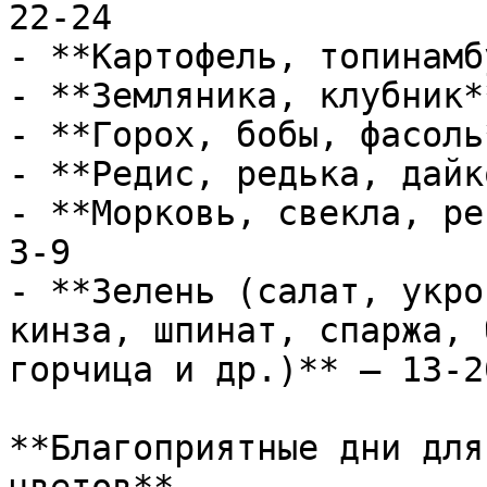
22-24

- **Картофель, топинамб
- **Земляника, клубник*
- **Горох, бобы, фасоль
- **Редис, редька, дайк
- **Морковь, свекла, ре
3-9

- **Зелень (салат, укро
кинза, шпинат, спаржа, 
горчица и др.)** — 13-2
**Благоприятные дни для