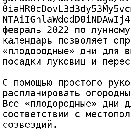
0iaHR0cDovL3d3dy53My5vc
NTAiIGhlaWdodD0iNDAwIj4
февраль 2022 по лунному
календарь позволяет опр
«плодородные» дни для в
посадки луковиц и перес
С помощью простого руко
распланировать огородны
Все «плодородные» дни д
соответствии с местопол
созвездий.
