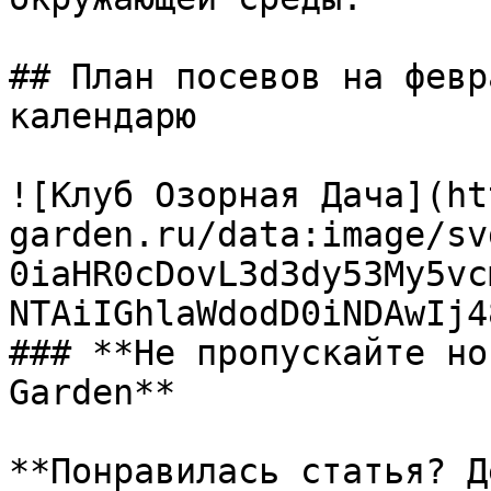
## План посевов на февр
календарю

![Клуб Озорная Дача](ht
garden.ru/data:image/sv
0iaHR0cDovL3d3dy53My5vc
NTAiIGhlaWdodD0iNDAwIj4
### **Не пропускайте но
Garden**

**Понравилась статья? Д