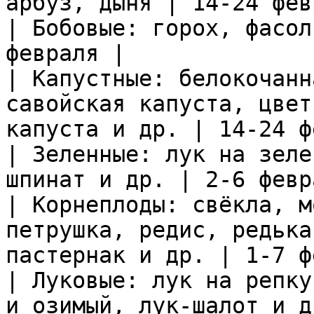
арбуз, дыня | 14-24 фев
| Бобовые: горох, фасол
февраля |

| Капустные: белокочанн
савойская капуста, цвет
капуста и др. | 14-24 ф
| Зеленные: лук на зеле
шпинат и др. | 2-6 февр
| Корнеплоды: свёкла, м
петрушка, редис, редька
пастернак и др. | 1-7 ф
| Луковые: лук на репку
и озимый, лук-шалот и д