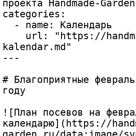
проекта Handmade-Garden.
categories:

  - name: Календарь

    url: "https://handmade-garden.ru/lunnyj-
kalendar.md"

---

# Благоприятные февраль
году

![План посевов на февра
календарю](https://hand
garden.ru/data:image/sv