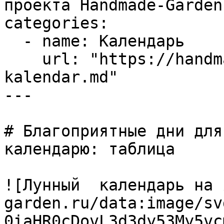
проекта Handmade-Garden.
categories:

  - name: Календарь

    url: "https://handmade-garden.ru/lunnyj-
kalendar.md"

---

# Благоприятные дни для
календарю: таблица

![Лунный  календарь на 
garden.ru/data:image/sv
0iaHR0cDovL3d3dy53My5vc