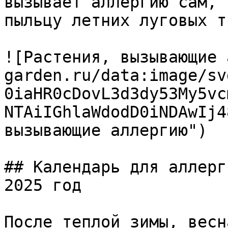
вызывает аллергию сам, 
пыльцу летних луговых тр
![Растения, вызывающие 
garden.ru/data:image/sv
0iaHR0cDovL3d3dy53My5vc
NTAiIGhlaWdodD0iNDAwIj4
вызывающие аллергию")

## Календарь для аллерг
2025 год

После теплой зимы, весн