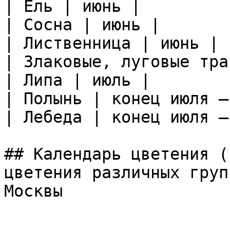
| Ель | июнь |

| Сосна | июнь |

| Лиственница | июнь |

| Злаковые, луговые тра
| Липа | июль |

| Полынь | конец июля —
| Лебеда | конец июля —
## Календарь цветения (
цветения различных груп
Москвы  
