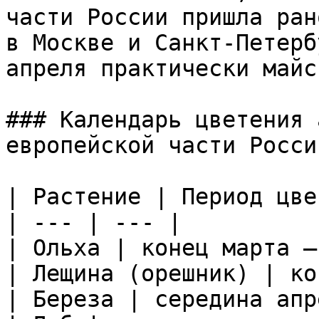
части России пришла ран
в Москве и Санкт-Петерб
апреля практически майск
### Календарь цветения 
европейской части Росси
| Растение | Период цве
| --- | --- |

| Ольха | конец марта —
| Лещина (орешник) | ко
| Береза | середина апр