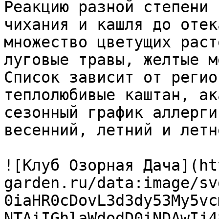
Реакцию разной степени 
чихания и кашля до отек
множество цветущих раст
луговые травы, желтые м
Список зависит от регио
теплолюбивые каштан, ак
сезонный график аллерги
весенний, летний и летн
![Клуб Озорная Дача](ht
garden.ru/data:image/sv
0iaHR0cDovL3d3dy53My5vc
NTAiIGhlaWdodD0iNDAwIj4