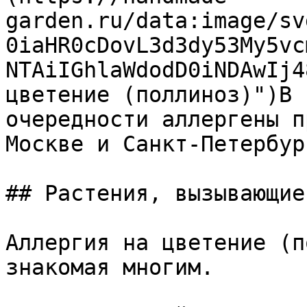
garden.ru/data:image/sv
0iaHR0cDovL3d3dy53My5vc
NTAiIGhlaWdodD0iNDAwIj4
цветение (поллиноз)")В 
очередности аллергены п
Москве и Санкт-Петербург
## Растения, вызывающие
Аллергия на цветение (п
знакомая многим.
