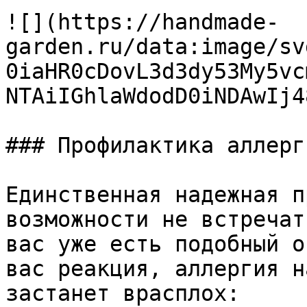
![](https://handmade-
garden.ru/data:image/sv
0iaHR0cDovL3d3dy53My5vc
NTAiIGhlaWdodD0iNDAwIj4
### Профилактика аллерги
Единственная надежная п
возможности не встречат
вас уже есть подобный о
вас реакция, аллергия н
застанет врасплох:
