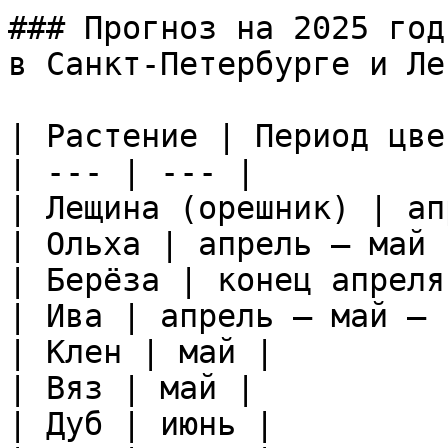
### Прогноз на 2025 год
в Санкт-Петербурге и Ле
| Растение | Период цве
| --- | --- |

| Лещина (орешник) | ап
| Ольха | апрель — май |
| Берёза | конец апреля
| Ива | апрель — май — 
| Клен | май |

| Вяз | май |

| Дуб | июнь |
