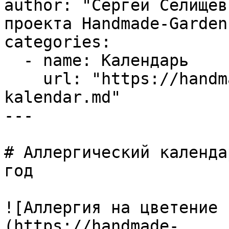
author: "Сергей Селищев
проекта Handmade-Garden.
categories:

  - name: Календарь

    url: "https://handmade-garden.ru/lunnyj-
kalendar.md"

---

# Аллергический календа
год

![Аллергия на цветение 
(https://handmade-