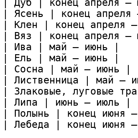
| Дуб | конец апреля — 
| Ясень | конец апреля 
| Клен | конец апреля —
| Вяз | конец апреля — 
| Ива | май — июнь |

| Ель | май — июнь |

| Сосна | май — июнь |

| Лиственница | май — и
| Злаковые, луговые тра
| Липа | июнь — июль |

| Полынь | конец июня —
| Лебеда | конец июня —