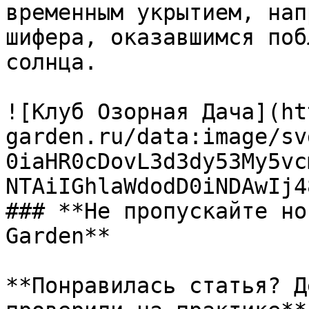
временным укрытием, нап
шифера, оказавшимся поб
солнца.

![Клуб Озорная Дача](ht
garden.ru/data:image/sv
0iaHR0cDovL3d3dy53My5vc
NTAiIGhlaWdodD0iNDAwIj4
### **Не пропускайте но
Garden**

**Понравилась статья? Д