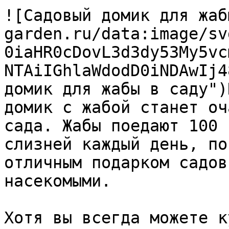
![Садовый домик для жаб
garden.ru/data:image/sv
0iaHR0cDovL3d3dy53My5vc
NTAiIGhlaWdodD0iNDAwIj4
домик для жабы в саду")
домик с жабой станет оч
сада. Жабы поедают 100 
слизней каждый день, по
отличным подарком садов
насекомыми. 

Хотя вы всегда можете к