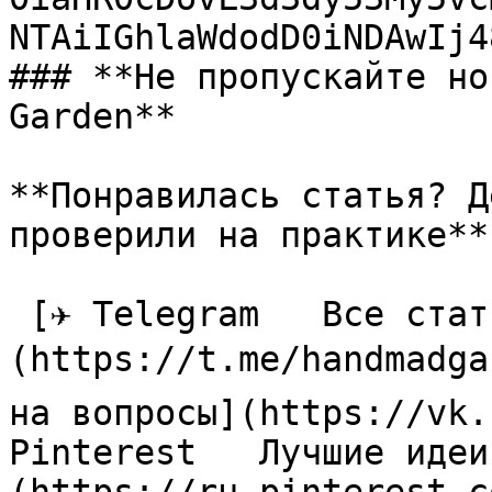
NTAiIGhlaWdodD0iNDAwIj4
### **Не пропускайте но
Garden**

**Понравилась статья? Д
проверили на практике**

 [✈ Telegram   Все статьи в одном месте]
(https://t.me/handmadga
на вопросы](https://vk.
Pinterest   Лучшие идеи