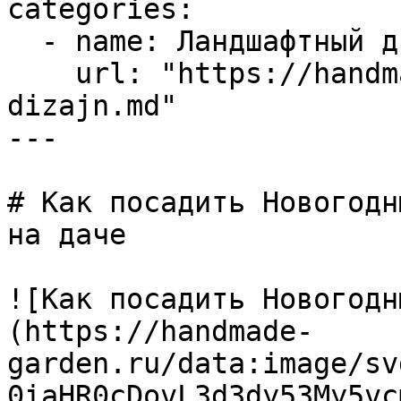
categories:

  - name: Ландшафтный дизайн

    url: "https://handmade-garden.ru/landshaftnyj-
dizajn.md"

---

# Как посадить Новогодн
на даче

![Как посадить Новогодн
(https://handmade-
garden.ru/data:image/sv
0iaHR0cDovL3d3dy53My5vc