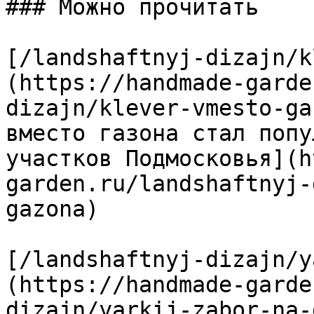
### Можно прочитать

[/landshaftnyj-dizajn/k
(https://handmade-garde
dizajn/klever-vmesto-ga
вместо газона стал попу
участков Подмосковья](h
garden.ru/landshaftnyj-
gazona)

[/landshaftnyj-dizajn/y
(https://handmade-garde
dizajn/yarkij-zabor-na-